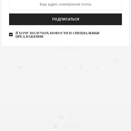
ПОДПИСАТЬСЯ
Коллекция Coach A Dark Fairy Tale
Я хочу получать новости и специальные
Коллекция Coach A Dark Fairy Tale
предложения
Коллекция Coach A Dark
Изображение для новости
Fairy Tale
0
VK
TWITTER