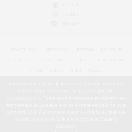
YOUTUBE
LINKEDIN
TELEGRAM
НОВОСТИ МОДЫ
ART&FASHION
ИНТЕРВЬЮ
КОЛЛЕКЦИЯ
ВЫСТАВКА
КОНКУРС
МАРКЕТ
АНОНС
НЕДЕЛЯ МОДЫ
АФИША
ЖИЗНЬ
КНИГИ
ГАДЖЕТ
РАДОСТИ ЖИЗНИ С АННОЙ В
КРАСОТА
ПАРФЮМЕРИЯ
Наш сайт использует файлы cookie, чтобы улучшить
работу сайта. Оставаясь на нашем сайте, Вы
КИНО И МОДА
ПУТЕШЕСТВИЯ
ЕДА
ЗДОРОВЬЕ
соглашаетесь с
Политикой в отношении обработки
О ПРОЕКТЕ 18+
КОНТАКТЫ «МОДА 24/7»
НЕДВИЖИМОСТЬ
персональных данных и использования файлов куки
(cookie)
. Если Вы хотите запретить обработку файлов
ПАРТНЁРЫ
FEEDBURNER МОДА 24/7
ПОДПИСКА
cookie, отключите cookie в настройках Вашего
ИНФОРМАЦИЯ ОБ ОБРАБОТКЕ ПЕРСОНАЛЬНЫХ ДАННЫХ И
браузера.
ИСПОЛЬЗОВАНИИ ФАЙЛОВ КУКИ (COOKIE)