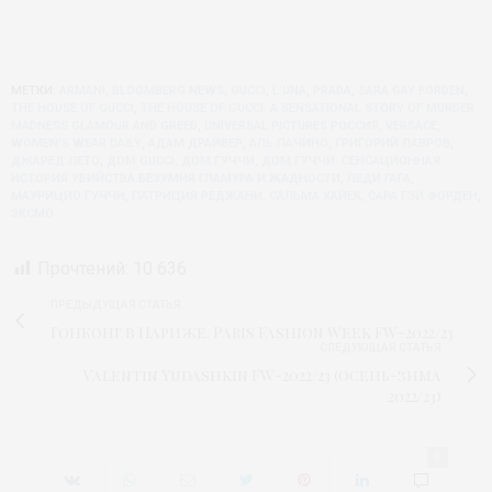
МЕТКИ:
ARMANI
,
BLOOMBERG NEWS
,
GUCCI
,
L’UNA
,
PRADA
,
SARA GAY FORDEN
,
THE HOUSE OF GUCCI
,
THE HOUSE OF GUCCI: A SENSATIONAL STORY OF MURDER
MADNESS GLAMOUR AND GREED
,
UNIVERSAL PICTURES РОССИЯ
,
VERSACE
,
WOMEN’S WEAR DAILY
,
АДАМ ДРАЙВЕР
,
АЛЬ ПАЧИНО
,
ГРИГОРИЙ ЛАВРОВ
,
ДЖАРЕД ЛЕТО
,
ДОМ GUCCI
,
ДОМ ГУЧЧИ
,
ДОМ ГУЧЧИ. СЕНСАЦИОННАЯ
ИСТОРИЯ УБИЙСТВА БЕЗУМИЯ ГЛАМУРА И ЖАДНОСТИ
,
ЛЕДИ ГАГА
,
МАУРИЦИО ГУЧЧИ
,
ПАТРИЦИЯ РЕДЖАНИ
,
САЛЬМА ХАЙЕК
,
САРА ГЭЙ ФОРДЕН
,
ЭКСМО
Прочтений:
10 636
ПРЕДЫДУЩАЯ СТАТЬЯ
Гонконг в Париже. Paris Fashion Week FW-2022/23
СЛЕДУЮЩАЯ СТАТЬЯ
Valentin Yudashkin FW-2022/23 (осень-зима
2022/23)
0