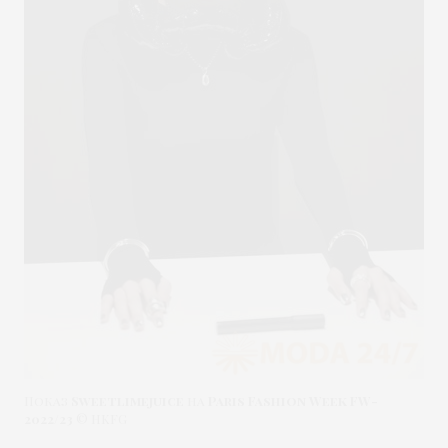
Показ
Sweetlimejuice
на
Paris Fashion Week FW-
2022/23
© HKFG