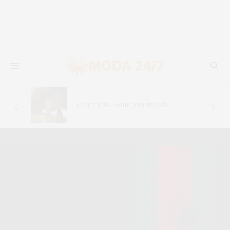
–
Кристель Коше для Левайс