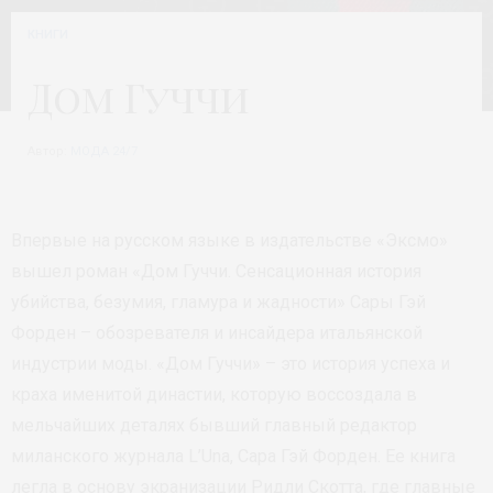
КНИГИ
Дом Гуччи
Автор:
МОДА 24/7
Впервые на русском языке в издательстве «Эксмо»
вышел роман «Дом Гуччи. Сенсационная история
убийства, безумия, гламура и жадности» Сары Гэй
Форден – обозревателя и инсайдера итальянской
индустрии моды. «Дом Гуччи» – это история успеха и
краха именитой династии, которую воссоздала в
мельчайших деталях бывший главный редактор
миланского журнала L’Una, Сара Гэй Форден. Ее книга
легла в основу экранизации Ридли Скотта, где главные