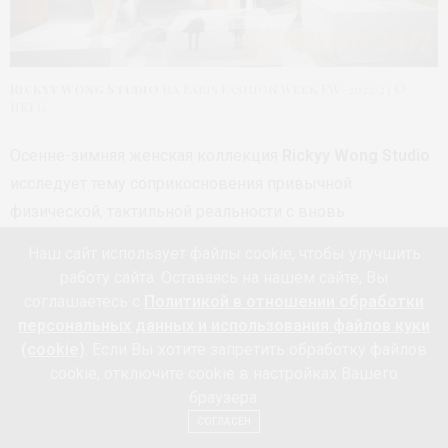
Rickyy Wong Studio
на Paris Fashion Week FW-2022/23 ©
HKFG
Осенне-зимняя женская коллекция
Rickyy Wong Studio
исследует тему соприкосновения привычной
физической, тактильной реальности с вновь
пришедшим в нашу жизнь цифровым существованием.
Наш сайт использует файлы cookie, чтобы улучшить
Одежда совмещает в себе люксовость и лоск с
работу сайта. Оставаясь на нашем сайте, Вы
практичностью и расслабленностью.
соглашаетесь с
Политикой в отношении обработки
персональных данных и использования файлов куки
(cookie)
. Если Вы хотите запретить обработку файлов
cookie, отключите cookie в настройках Вашего
браузера.
СОГЛАСЕН