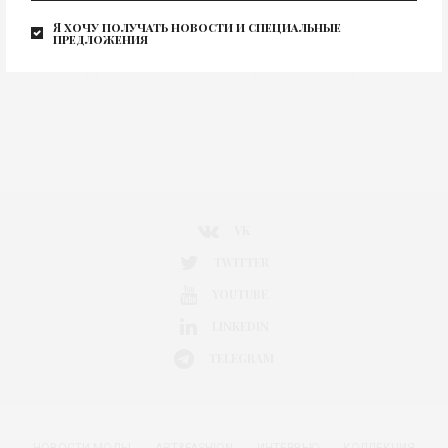
Я хочу получать новости и специальные
предложения
0
VK
TWITTER
YOUTUBE
LINKEDIN
TELEGRAM
НОВОСТИ МОДЫ
ART&FASHION
ИНТЕРВЬЮ
КОЛЛЕКЦИЯ