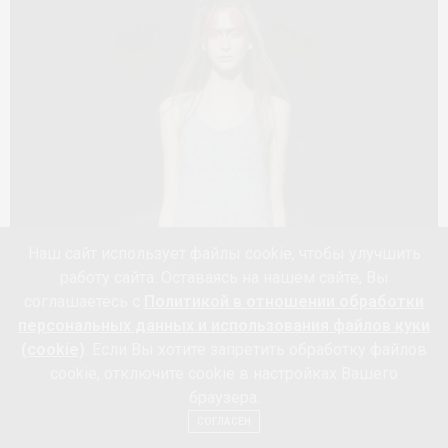
Наш сайт использует файлы cookie, чтобы улучшить
работу сайта. Оставаясь на нашем сайте, Вы
соглашаетесь с
Политикой в отношении обработки
персональных данных и использования файлов куки
(cookie)
. Если Вы хотите запретить обработку файлов
«Мне всегда очень импонировали идеи Вероники
Георгиевой. Арт-мышление созвучно моему
cookie, отключите cookie в настройках Вашего
Тегин
мироощущению, – прокомментировала
, –
браузера.
это очень меня вдохновляет!».
СОГЛАСЕН