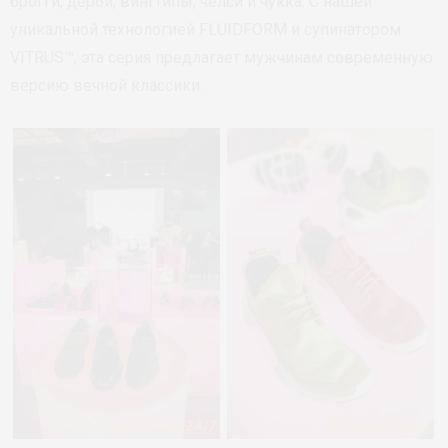
брогги, дерби, вингтипы, челси и чукка. С нашей
уникальной технологией FLUIDFORM и супинатором
VITRUS™, эта серия предлагает мужчинам современную
версию вечной классики.