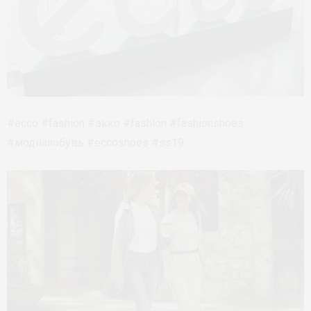
#ecco #fashion #экко #fashion #fashionshoes
#моднаяобувь #eccoshoes #ss19