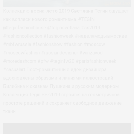
Коллекцию
весна-лето 2019
Светлана Тегин
ощущает
как всплеск нового романтизма. #TEGIN
@teginfashionhouse @teginsvetlana #ss2019
#fashioncollection #fashionweek #неделямодывмоскве
#mbfwrussia #fashionshow #fashion #moscow
#moscowfashion #russiandesigner #winzavod
#moredashcom #pfw #teginfw20 #parisfashionweek
#casualart Пост-романтичные идеи дизайнера
вдохновлены образами и линиями иллюстраций
Билибина к сказкам Пушкина и русским модерном.
Коллекция Tegin SS-2019 строится на геометричной
простоте решений и сохраняет свободное движение
ткани.