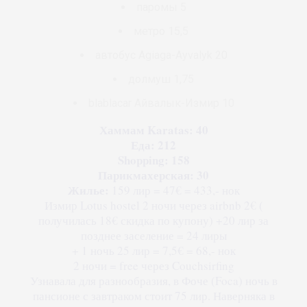
паромы 5
метро 15,5
автобус Agiaga-Ayvalyk 20
долмуш 1,75
blablacar Айвалык-Измир 10
Хаммам Karatas: 40
Еда: 212
Shopping: 158
Парикмахерская: 30
Жилье:
159 лир = 47€ = 433,- нок
Измир Lotus hostel 2 ночи через airbnb 2€ (
получилась 18€ скидка по купону) +20 лир за
позднее заселение = 24 лиры
+ 1 ночь 25 лир = 7,5€ = 68,- нок
2 ночи = free через Couchsirfing
Узнавала для разнообразия, в Фоче (Foca) ночь в
пансионе с завтраком стоит 75 лир. Наверняка в