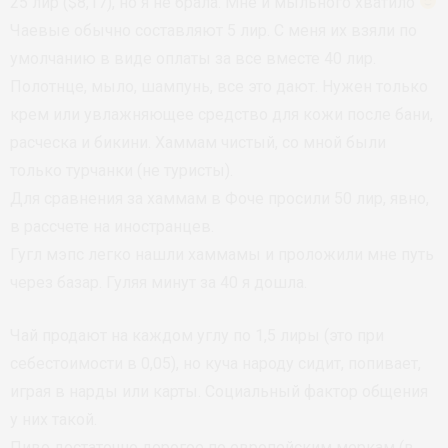
25 лир ($8,17), но я не брала. Мне и мыльного хватило
Чаевые обычно составляют 5 лир. С меня их взяли по
умолчанию в виде оплаты за все вместе 40 лир.
Полотнце, мыло, шампунь, все это дают. Нужен только
крем или увлажняющее средство для кожи после бани,
расческа и бикини. Хаммам чистый, со мной были
только турчанки (не туристы).
Для сравнения за хаммам в Фоче просили 50 лир, явно,
в рассчете на иностранцев.
Гугл мэпс легко нашли хаммамы и проложили мне путь
через базар. Гуляя минут за 40 я дошла.
Чай продают на каждом углу по 1,5 лиры (это при
себестоимости в 0,05), но куча народу сидит, попивает,
играя в нарды или карты. Социальный фактор общения
у них такой.
Пиво достаточно дорогое по европейским меркам (в