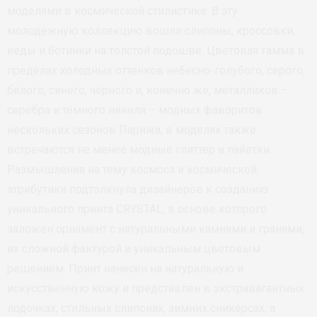
моделями в космической стилистике. В эту
молодежную коллекцию вошли слипоны, кроссовки,
кеды и ботинки на толстой подошве. Цветовая гамма в
пределах холодных оттенков небесно-голубого, серого,
белого, синего, чёрного и, конечно же, металликов –
серебра и тёмного никеля – модных фаворитов
нескольких сезонов Парижа, в моделях также
встречаются не менее модные глиттер и пайетки.
Размышления на тему космоса и космической
атрибутики подтолкнула дизайнеров к созданию
уникального принта CRYSTAL, в основе которого
заложен орнамент с натуральными камнями и гранями,
их сложной фактурой и уникальным цветовым
решением. Принт нанесён на натуральную и
искусственную кожу и представлен в экстравагантных
лодочках, стильных слипонах, зимних сникерсах, а