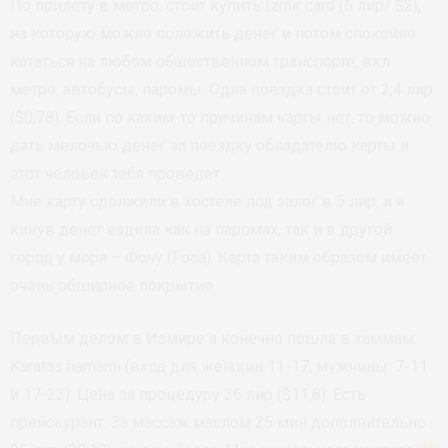
По прилету в метро, стоит купить Izmir card (6 лир/ $2),
на которую можно положить денег и потом спокойно
кататься на любом общественном транспорте, вкл
метро, автобусы, паромы. Одна поездка стоит от 2,4 лир
($0,78). Если по каким-то причинам карты нет, то можно
дать мелочью денег за поездку обладателю карты и
этот человек тебя проведет.
Мне карту одолжили в хостеле под залог в 5 лир, и я
кинув денег ездила как на паромах, так и в другой
город у моря – Фочу (Foca). Карта таким образом имеет
очень обширное покрытие.
Первым делом в Измире я конечно пошла в хаммам:
Karatas hamami (вход для женщин 11-17; мужчины: 7-11
и 17-23). Цена за процедуру 36 лир ($11,8). Есть
прейскурант. За массаж маслом 25 мин дополнительно