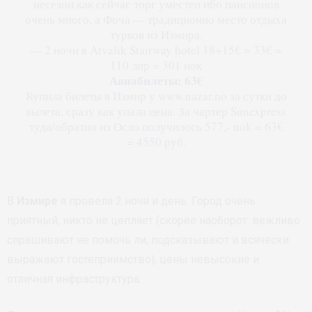
несезон как сейчас торг уместен ибо пансионов
очень много, а Фоча — традиционно место отдыха
турков из Измира.
— 2 ночи в Atvalik Stairway hotel 18+15€ = 33€ =
110 лир = 301 нок
Авиабилеты: 63€
Купила билеты в Измир у www.nazar.no за сутки до
вылета, сразу как упала цена. За чартер Sunexpress
туда/обратно из Осло получилось 577,- nok = 63€
= 4550 руб.
В
Измире
я провела 2 ночи и день. Город очень
приятный, никто не цепляет (скорее наоборот: вежливо
спрашивают не помочь ли, подсказывают и всячески
выражают гостеприимство), цены невысокие и
отличная инфраструктура.