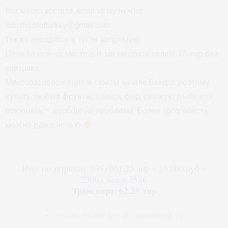
Вот мыло хостела, если кому нужно:
lotushostelturkey@gmail.com
Также находится в гугле напрямую.
Цена за кой-ко место в 8-ми местной палате 25 лир без
завтрака.
Месторасположение в самом начале базара, поэтому
купить любые фрукты, овощи, сыр, свежую рыбу или
покушать — вообще не проблема. Более того, поесть
можно даже ночью
Итог по затратам: 63€+661,25 лир = 18.000 руб =
2300,- нок = 258€
Транспорт: 62,25 лир
Havas shuttle bus из аэропорта 10