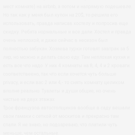
мест комнате) на airbnb, а потом и напрямую подешевле.
Но так как у меня был купон на 20$, то решила его
использовать, правда написав хостелу и попросив еще
скидку. Ребята нормальные и все дали. Хостел и правда
очень неплохой, и даже сейчас в несезон был
полностью забукан. Хозяева турки готовят завтрак за 5
лир, но можно и делать свою еду. Там неплохая кухня и
есть все что надо. У них 4 комнаты на 8, 4, 4 и 2 кровати
соответствеено, так что если хочется чуть больше
privacy, и если вас 2 или 4,- то снять комнату целиком
вполне реально. Туалеты и души общие, но очень
чистые на двух этажах.
Трое французов автостопщиков вообще в саду вешали
свои гамаки с сеткой от москитов и прекрасно там
спали. Я не знаю, но подозреваю, что платили чуть
меньше, чем остальные.