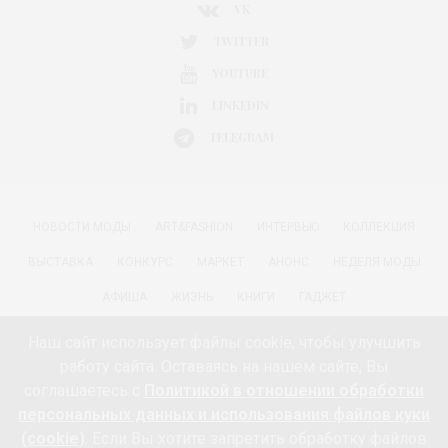
VK
TWITTER
YOUTUBE
LINKEDIN
TELEGRAM
НОВОСТИ МОДЫ
ART&FASHION
ИНТЕРВЬЮ
КОЛЛЕКЦИЯ
ВЫСТАВКА
КОНКУРС
МАРКЕТ
АНОНС
НЕДЕЛЯ МОДЫ
АФИША
ЖИЗНЬ
КНИГИ
ГАДЖЕТ
РАДОСТИ ЖИЗНИ С АННОЙ В
КРАСОТА
ПАРФЮМЕРИЯ
Наш сайт использует файлы cookie, чтобы улучшить
работу сайта. Оставаясь на нашем сайте, Вы
КИНО И МОДА
ПУТЕШЕСТВИЯ
ЕДА
ЗДОРОВЬЕ
соглашаетесь с
Политикой в отношении обработки
О ПРОЕКТЕ 18+
КОНТАКТЫ «МОДА 24/7»
НЕДВИЖИМОСТЬ
персональных данных и использования файлов куки
(cookie)
. Если Вы хотите запретить обработку файлов
ПАРТНЁРЫ
FEEDBURNER МОДА 24/7
ПОДПИСКА