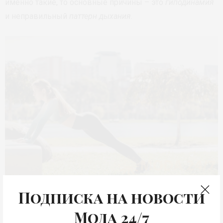
именно такие, то основные причины – это
гиподинамия
и неправильный
паттерн дыхания
.
Утренняя зарядка © Stockvault
Подписка на новости
Мода 24/7
В отличие от сердечно-сосудистой системы, у