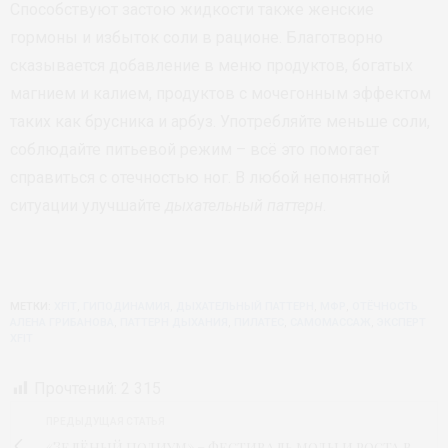
Способствуют застою жидкости также женские
гормоны и избыток соли в рационе. Благотворно
сказывается добавление в меню продуктов, богатых
магнием и калием, продуктов с мочегонным эффектом
таких как брусника и арбуз. Употребляйте меньше соли,
соблюдайте питьевой режим – всё это помогает
справиться с отечностью ног. В любой непонятной
ситуации улучшайте
дыхательный паттерн
.
МЕТКИ:
XFIT
,
ГИПОДИНАМИЯ
,
ДЫХАТЕЛЬНЫЙ ПАТТЕРН
,
МФР
,
ОТЁЧНОСТЬ
АЛЕНА ГРИБАНОВА
,
ПАТТЕРН ДЫХАНИЯ
,
ПИЛАТЕС
,
САМОМАССАЖ
,
ЭКСПЕРТ
XFIT
Прочтений:
2 315
ПРЕДЫДУЩАЯ СТАТЬЯ
«Зелёный подиум» – фестиваль моды и роста в