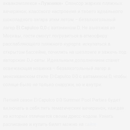
аквакомплексе «
Лужники
». Спонсор жарких пляжных
вечеринок, классного настроения и твоего идеального
шоколадного загара этим летом – безалкогольный
лагер
El Capulсo 0,0
с витамином D. Не выезжая из
Москвы, гости смогут погрузиться в атмосферу
расслабляющего пляжного курорта: искупаться в
открытом бассейне, почилить на шезлонге и зажечь под
авторские DJ-сеты. Идеальным дополнением станет
освежающая новинка – безалкогольный лагер в
мексиканском стиле El Capulco 0.0 с витамином D, чтобы
солнце было не только снаружи, но и внутри.
Летний сезон El Capulco 0.0 Summer Pool Parties будет
включать в себя пять тематических вечеринок, каждая
из которых отличается своим дресс-кодом. Узнать
расписание и купить билет можно на
сайте