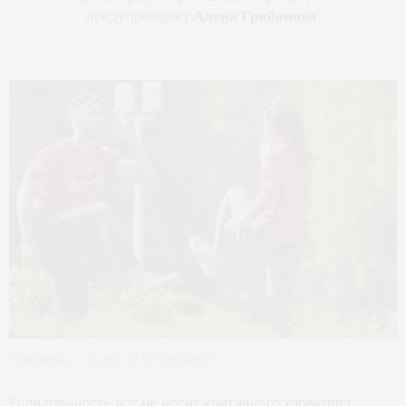
Алена Грибанова
предупреждает
.
Разминка в парке © Stockvault
Если отечность ног не носит критичного характера,