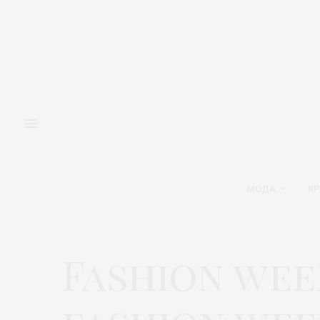
МОДА
КР
Fashion wee