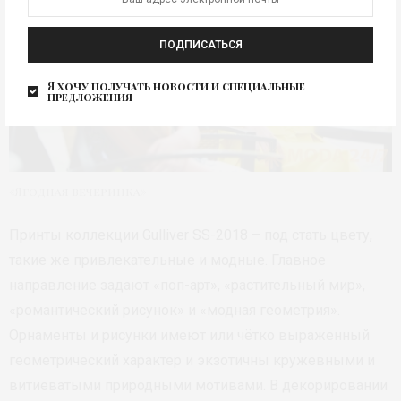
ПОДПИСАТЬСЯ
Я хочу получать новости и специальные
предложения
«Ягодная вечеринка»
Принты коллекции Gulliver SS-2018 – под стать цвету,
такие же привлекательные и модные. Главное
направление задают «поп-арт», «растительный мир»,
«романтический рисунок» и «модная геометрия».
Орнаменты и рисунки имеют или чётко выраженный
геометрический характер и экзотичны кружевными и
витиеватыми природными мотивами. В декорировании