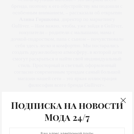
бренда, поэтому к его обустройству мы подошли с
особенным вниманием, – рассказала об открытии
Алина Горшкова
, директор по маркетингу
Gulliver. – Нам важно, чтобы, уже зайдя в Gulliver,
покупатели – родители с малышами, мама с
дочкой-подростком, папа с сыном – почувствовали
себя здесь легко и комфортно. Мы постарались
создать дружелюбную атмосферу, в которой дети
смогут раскрыться и найти свой индивидуальный
стиль. Просторный и светлый, оформленный
согласно современным трендам самый большой
магазин нашей сети – это яркая иллюстрация
философии всего бренда Gulliver».
Подписка на новости
Мода 24/7