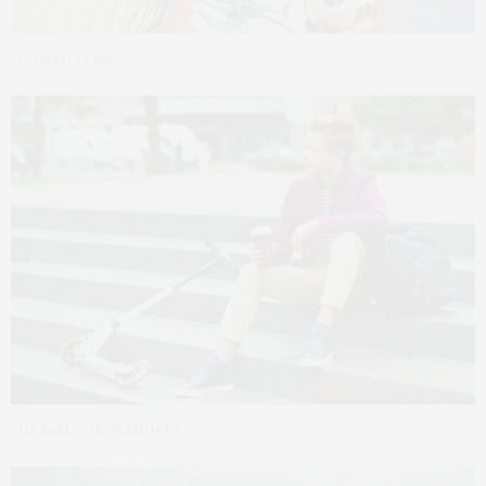
«Команда 1997»
«Пальма-де-Майорка»