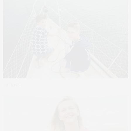
«3D клуб»