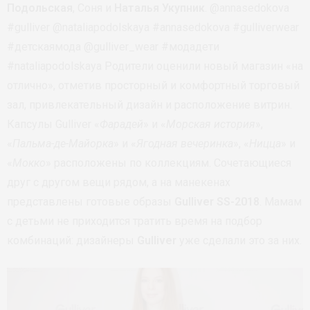
Подольская
, Соня и
Наталья Укупник
. @annasedokova
#gulliver @nataliapodolskaya #annasedokova #gulliverwear
#детскаямода @gulliver_wear #модадети
#nataliapodolskaya Родители оценили новый магазин «на
отлично», отметив просторный и комфортный торговый
зал, привлекательный дизайн и расположение витрин.
Капсулы Gulliver «
Фарадей
» и «
Морская история
»,
«
Пальма-де-Майорка
» и «
Ягодная вечеринка
», «
Ницца
» и
«
Мокко
» расположены по коллекциям. Сочетающиеся
друг с другом вещи рядом, а на манекенах
представлены готовые образы
Gulliver SS-2018
. Мамам
с детьми не приходится тратить время на подбор
комбинаций: дизайнеры
Gulliver
уже сделали это за них.