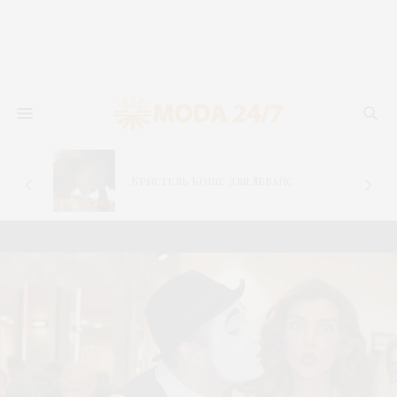
–
Кристель Коше для Левайс