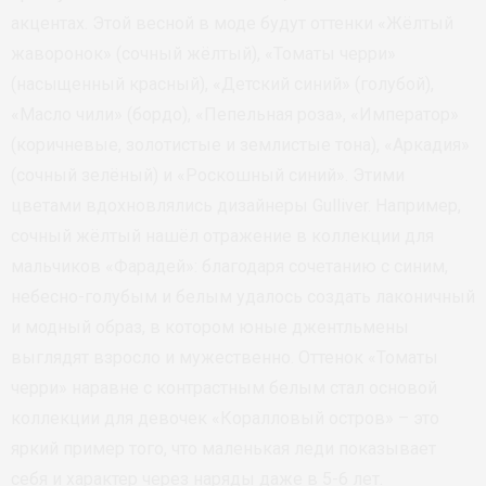
акцентах. Этой весной в моде будут оттенки «Жёлтый
жаворонок» (сочный жёлтый), «Томаты черри»
(насыщенный красный), «Детский синий» (голубой),
«Масло чили» (бордо), «Пепельная роза», «Император»
(коричневые, золотистые и землистые тона), «Аркадия»
(сочный зелёный) и «Роскошный синий». Этими
цветами вдохновлялись дизайнеры Gulliver. Например,
сочный жёлтый нашёл отражение в коллекции для
мальчиков «Фарадей»: благодаря сочетанию с синим,
небесно-голубым и белым удалось создать лаконичный
и модный образ, в котором юные джентльмены
выглядят взросло и мужественно. Оттенок «Томаты
черри» наравне с контрастным белым стал основой
коллекции для девочек «Коралловый остров» – это
яркий пример того, что маленькая леди показывает
себя и характер через наряды даже в 5-6 лет.