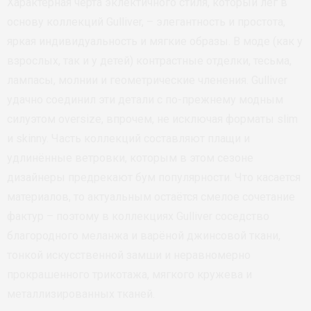
Характерная черта эклектичного стиля, который лёг в
основу коллекций Gulliver, – элегантность и простота,
яркая индивидуальность и мягкие образы. В моде (как у
взрослых, так и у детей) контрастные отделки, тесьма,
лампасы, молнии и геометрические членения. Gulliver
удачно соединил эти детали с по-прежнему модным
силуэтом oversize, впрочем, не исключая форматы slim
и skinny. Часть коллекций составляют плащи и
удлинённые ветровки, которым в этом сезоне
дизайнеры предрекают бум популярности. Что касается
материалов, то актуальным остаётся смелое сочетание
фактур – поэтому в коллекциях Gulliver соседство
благородного меланжа и варёной джинсовой ткани,
тонкой искусственной замши и неравномерно
прокрашенного трикотажа, мягкого кружева и
металлизированных тканей.