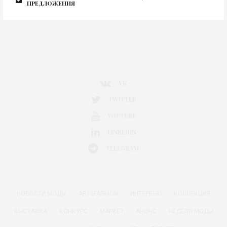
предложения
VK
TWITTER
YOUTUBE
LINKEDIN
TELEGRAM
НОВОСТИ МОДЫ
ART&FASHION
ИНТЕРВЬЮ
КОЛЛЕКЦИЯ
ВЫСТАВКА
КОНКУРС
МАРКЕТ
АНОНС
НЕДЕЛЯ МОДЫ