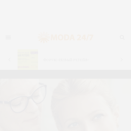
новь
лья
Форум «Новый ретейл»