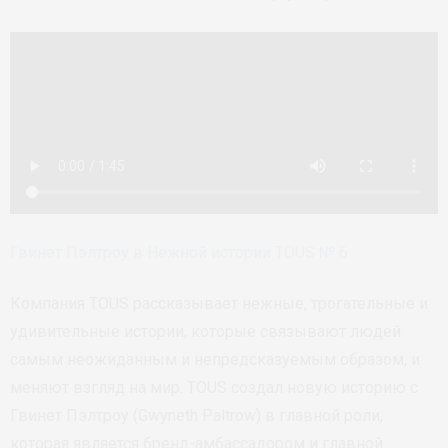
Гвинет Пэлтроу в Нежной истории TOUS № 6
Компания TOUS рассказывает нежные, трогательные и
удивительные истории, которые связывают людей
самым неожиданным и непредсказуемым образом, и
меняют взгляд на мир. TOUS создал новую историю с
Гвинет Пэлтроу (Gwyneth Paltrow) в главной роли,
которая является бренд-амбассадором и главной