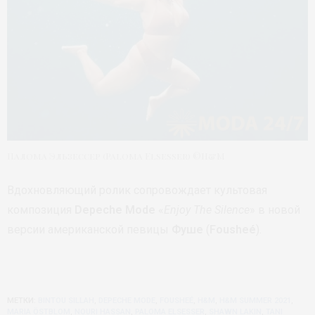
Палома Эльзессер (Paloma Elsesser) ©H&M
Вдохновляющий ролик сопровождает культовая
композиция
Depeche Mode
«
Enjoy The Silence
» в новой
версии американской певицы
Фуше
(
Fousheé
).
МЕТКИ:
BINTOU SILLAH
,
DEPECHE MODE
,
FOUSHEÉ
,
H&M
,
H&M SUMMER 2021
,
MARIA ÖSTBLOM
,
NOURI HASSAN
,
PALOMA ELSESSER
,
SHAWN LAKIN
,
TANI