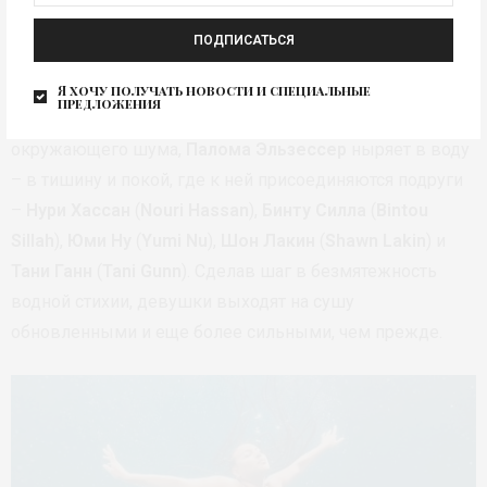
Рекламный ролик кампании, снятый в Лос-Анджелесе с
ПОДПИСАТЬСЯ
участием модели Паломы Эльзессер (
Paloma Elsesser
),
посвящен женщинам, которые ежедневно
Я хочу получать новости и специальные
предложения
сталкиваются с общественным мнением. Скрываясь от
окружающего шума,
Палома Эльзессер
ныряет в воду
– в тишину и покой, где к ней присоединяются подруги
–
Нури Хассан
(
Nouri Hassan
),
Бинту Силла
(
Bintou
Sillah
),
Юми Ну
(
Yumi Nu
),
Шон Лакин
(
Shawn Lakin
) и
Тани Ганн
(
Tani Gunn
). Сделав шаг в безмятежность
водной стихии, девушки выходят на сушу
обновленными и еще более сильными, чем прежде.