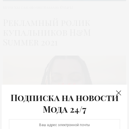
Нури Хассан (Nouri Hassan) ©H&M
Рекламный ролик
купальников H&M
Summer 2021
Подписка на новости
Мода 24/7