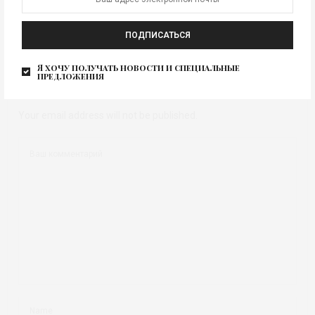
ПОДПИСАТЬСЯ
КОММЕНТАРИЕВ ЕЩЕ НЕТ
Я хочу получать новости и специальные
предложения
Оставить отзыв
Your email address will not be published.