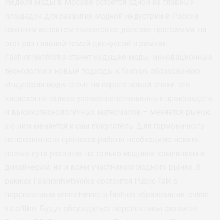
Неделя моды в Москве остается одной из главных
площадок для развития модной индустрии в России.
Важным аспектом является ее деловая программа, на
этот раз главной темой дискуссий в рамках
FashionNetWorks станет будущее моды, инновационные
технологии и новые подходы к fashion-образованию.
Индустрия моды стоит на пороге новой эпохи: это
касается не только усовершенствованных производств
и высокотехнологичных материалов – меняется рынок,
а с ним меняется и сам покупатель. Для гармоничного
непрерывного процесса работы необходимо искать
новые пути развития не только модным компаниям и
дизайнерам, но и всем участникам модного рынка. В
рамках FashionNetWorks состоится Public Talk о
перспективах omnichannel в fashion образовании: online
vs offline. Будут обсуждаться перспективы развития