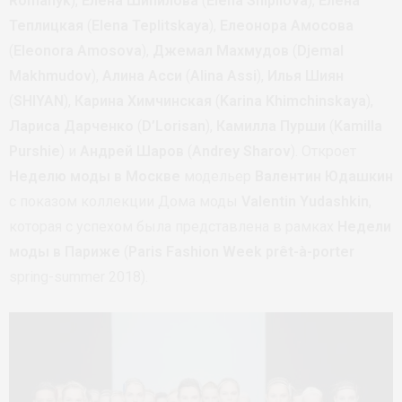
Romanyk
),
Елена Шипилова
(
Elena Shipilova
),
Елена
Теплицкая
(
Elena Teplitskaya
),
Елеонора Амосова
(
Eleonora Amosova
),
Джемал Махмудов
(
Djemal
Makhmudov
),
Алина Асси
(
Alina Assi
),
Илья Шиян
(
SHIYAN
),
Карина Химчинская
(
Karina Khimchinskaya
),
Лариса Дарченко
(
D’Lorisan
),
Камилла Пурши
(
Kamilla
Purshie
) и
Андрей Шаров
(
Andrey Sharov
). Откроет
Неделю моды в Москве
модельер
Валентин Юдашкин
с показом коллекции Дома моды
Valentin Yudashkin
,
которая с успехом была представлена в рамках
Недели
моды в Париже
(
Paris Fashion Week
prêt-à-porter
spring-summer 2018).