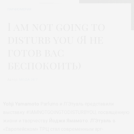
ПАРФЮМЕРИЯ
I am not going to
disturb you (Я не
готов вас
беспокоить)
Автор:
МОДА 24/7
Yohji Yamamoto
Parfums и Л‘Этуаль представили
выставку #IAMNOTGOINGTODISTURBYOU, посвящённую
жизни и творчеству
Йоджи Ямамото
.
Л‘Этуаль
в
«Европейском» ТРЦ стал современным арт-