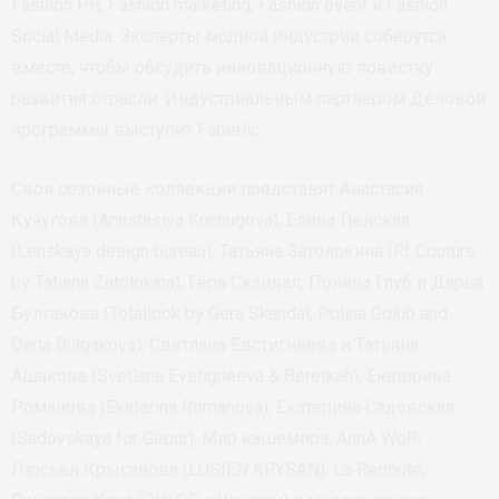
Fashion PR, Fashion marketing, Fashion event и Fashion
Social Media. Зксперты модной индустрии соберутся
вместе, чтобы обсудить инновационную повестку
развития отрасли. Индустриальным партнером Деловой
программы выступит Faberlic.
Свои сезонные коллекции представят Анастасия
Кучугова (Anastasiya Kuchugova), Елена Ленская
(Lenskaya design bureau), Татьяна Затолокина (Rf Couture
by Tatiana Zatolokina), Гера Скандал, Полина Глуб и Дарья
Булгакова (Totallook by Gera Skandal, Polina Golub and
Daria Bulgakova), Светлана Евстигнеева и Татьяна
Ашакова (Svetlana Evstigneeva & Beretkah), Екатерина
Романова (Ekaterina Romanova), Екатерина Садовская
(Sadovskaya for Gepur), Мир кашемира, AnnA WolF,
Люсьен Крысанова (LUSIEN KRYSAN), La Redoute,