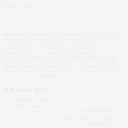
Shosheva, Shiyan.
МЕТКИ:
ALINA ASSI
,
ANDREY SHAROV
,
ANNETE HOFFMAN
,
D'LORISAN
,
DJEMAL
MAKHMUDOV
,
ELENA TEPLITSKAYA
,
ELEONORA AMOSOVA
,
KAMILLA PURSHIE
,
KARINA KHIMCHINSKAYA
,
LISA ROMANYK
,
PARIS FASHION WEEK
,
PRÊT-À-PORTER
,
SERGEY SYSOEV
,
SHIYAN
,
SPRING-SUMMER 2018
,
SS-2018
,
VICTORIA
ANDREYANOVA
,
АНДРЕЙ ШАРОВ
,
АННЕТТ ХОФМАНН
,
ВАЛЕНТИН ЮДАШКИН
,
ВЕСНА-ЛЕТО 2018
,
ВИКТОРИЯ АНДРЕЯНОВА
,
ДЖЕМАЛ МАХМУДОВ
,
ЕЛЕНА
ТЕПЛИЦКАЯ
,
ЕЛЕНА ШИПИЛОВА
,
ИЛЬЯ ШИЯН
,
КАМИЛЛА ПУРШИ
,
КАРИНА
ХИМЧИНСКАЯ
,
ЛАРИСА ДАРЧЕНКО
,
ЛИЗА РОМАНЮК
,
НЕДЕЛЯ МОДЫ В
МОСКВЕ
,
НЕДЕЛЯ МОДЫ В МОСКВЕ. СДЕЛАНО В РОССИИ
,
НЕДЕЛЯ МОДЫ В
ПАРИЖЕ
,
СЕРГЕЙ СЫСОЕВ
,
ШАРОВ
Прочтений:
467 885
ПРЕДЫДУЩАЯ СТАТЬЯ
JUNWEX Premium
СЛЕДУЮЩАЯ СТАТЬЯ
I am not going to disturb you (Я не готов вас
беспокоить)