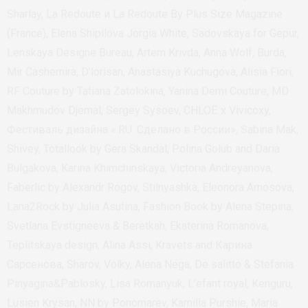
Sharlay, La Redoute и La Redoute By Plus Size Magazine
(France), Elena Shipilova Jorgia White, Sadovskaya for Gepur,
Lenskaya Designe Bureau, Artem Krivda, Anna Wolf, Burda,
Mir Cashemira, D’lorisan, Anastasiya Kuchugova, Alisia Fiori,
RF Couture by Tatiana Zatolokina, Yanina Demi Couture, MD
Makhmudov Djemal, Sergey Sysoev, CHLOЁ x Vivicoxy,
Фестиваль дизайна «.RU. Сделано в России», Sabina Mak,
Shivey, Totallook by Gera Skandal, Polina Golub and Daria
Bulgakova, Karina Khimchinskaya, Victoria Andreyanova,
Faberlic by Alexandr Rogov, Stilnyashka, Eleonora Amosova,
Lana2Rock by Julia Asutina, Fashion Book by Alena Stepina,
Svetlana Evstigneeva & Beretkah, Ekaterina Romanova,
Teplitskaya design, Alina Assi, Kravets and Карина
Сарсенова, Sharov, Volky, Alena Nega, De salitto & Stefania
Pinyagina&Pablosky, Lisa Romanyuk, L’efant royal, Kenguru,
Lusien Krysan, NN by Ponomarev, Kamilla Purshie, Maria