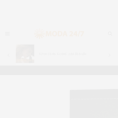
–
Кристель Коше для Левайс