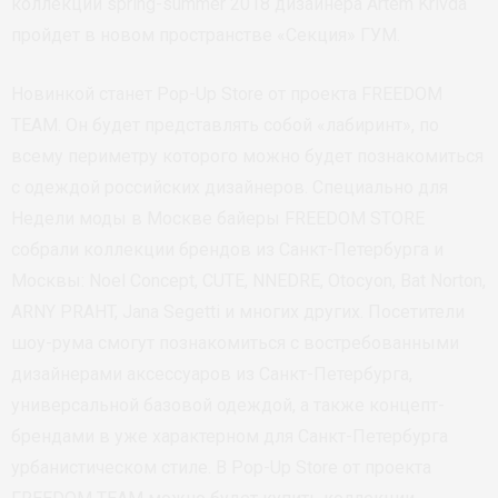
коллекции spring-summer 2018 дизайнера Artem Krivda
пройдет в новом пространстве «Секция» ГУМ.
Новинкой станет Pop-Up Store от проекта FREEDOM
TEAM. Он будет представлять собой «лабиринт», по
всему периметру которого можно будет познакомиться
с одеждой российских дизайнеров. Специально для
Недели моды в Москве байеры FREEDOM STORE
собрали коллекции брендов из Санкт-Петербурга и
Москвы: Noel Concept, CUTE, NNEDRE, Otocyon, Bat Norton,
ARNY PRAHT, Jana Segetti и многих других. Посетители
шоу-рума смогут познакомиться с востребованными
дизайнерами аксессуаров из Санкт-Петербурга,
универсальной базовой одеждой, а также концепт-
брендами в уже характерном для Санкт-Петербурга
урбанистическом стиле. В Pop-Up Store от проекта