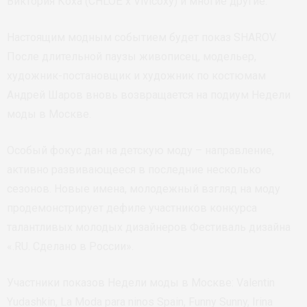
Виктория Коха (CHLOЁ x Vivicoxy) и многие другие.
Настоящим модным событием будет показ SHAROV.
После длительной паузы живописец, модельер,
художник-постановщик и художник по костюмам
Андрей Шаров вновь возвращается на подиум Недели
моды в Москве.
Особый фокус дан на детскую моду – направление,
активно развивающееся в последние несколько
сезонов. Новые имена, молодежный взгляд на моду
продемонстрирует дефиле участников конкурса
талантливых молодых дизайнеров Фестиваль дизайна
«.RU. Сделано в России».
Участники показов Недели моды в Москве: Valentin
Yudashkin, La Moda para ninos Spain, Funny Sunny, Irina