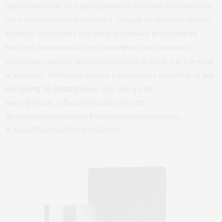
пространством, где раскрывается история творческого
пути знаменитого дизайнера. Следуя за красной нитью,
зритель открывает для себя архивные фотографии
мастера, знакомится с его манифестом, смелыми
цитатами, смотрит документальный фильм о его жизни
и, конечно, тестирует новые уникальные ароматы «
I am
not going to disturb you
»: для неё и для
него. @letoile_official @evropeiskiy_trc
@yohjiyamamotoofficial #iamnotgoingtodisturbyou
#IAMNOTGOINGTODISTURBYOU