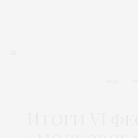
МОДА
КР
Итоги VI ф