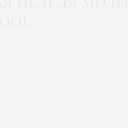
я неделя моды»
hool