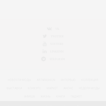
VK
TWITTER
YOUTUBE
LINKEDIN
TELEGRAM
НОВОСТИ МОДЫ
ART&FASHION
ИНТЕРВЬЮ
КОЛЛЕКЦИЯ
ВЫСТАВКА
КОНКУРС
МАРКЕТ
АНОНС
НЕДЕЛЯ МОДЫ
АФИША
ЖИЗНЬ
КНИГИ
ГАДЖЕТ
РАДОСТИ ЖИЗНИ С АННОЙ В
КРАСОТА
ПАРФЮМЕРИЯ