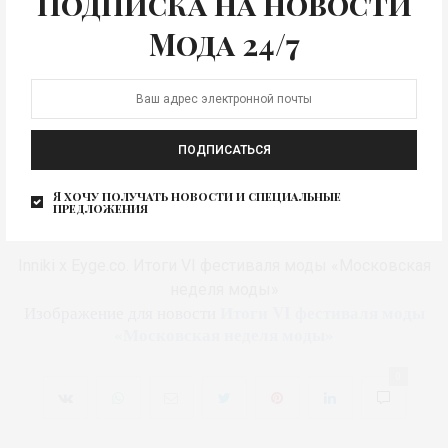
Подписка на новости
Мода 24/7
ПОДПИСАТЬСЯ
Я хочу получать новости и специальные
предложения
Inniki x Eyge.co © Фонд моды
Inniki x Eyge.co. Итоги VI фестиваля моды «Московская
неделя моды»
Итоги VI фестиваля моды
Изображение для новости
«Московская неделя моды»
0