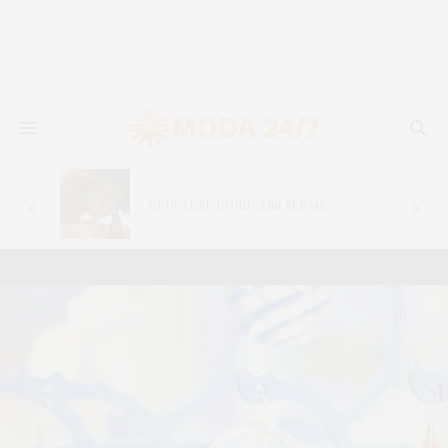
–
Кристель Коше для Левайс