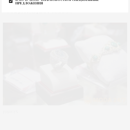
условии регистрации на сайте: https://junwex-
предложения
msk.ru/posetitelyam/e-ticket.html
JUNWEX