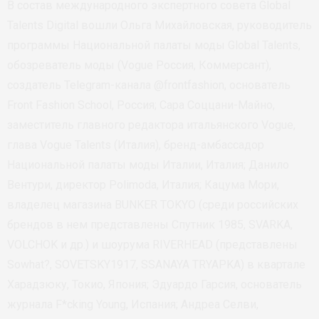
В состав международного экспертного совета Global
Talents Digital вошли Ольга Михайловская, руководитель
программы Национальной палаты моды Global Talents,
обозреватель моды (Vogue Россия, Коммерсант),
создатель Telegram-канала @frontfashion, основатель
Front Fashion School, Россия; Сара Соццани-Майно,
заместитель главного редактора итальянского Vogue,
глава Vogue Talents (Италия), бренд-амбассадор
Национальной палаты моды Италии, Италия; Данило
Вентури, директор Polimoda, Италия; Кацума Мори,
владелец магазина BUNKER TOKYO (среди российских
брендов в нем представлены Спутник 1985, SVARKA,
VOLCHOK и др.) и шоурума RIVERHEAD (представлены
Sowhat?, SOVETSKY1917, SSANAYA TRYAPKA) в квартале
Харадзюку, Токио, Япония; Эдуардо Гарсия, основатель
журнала F*cking Young, Испания; Андреа Селви,