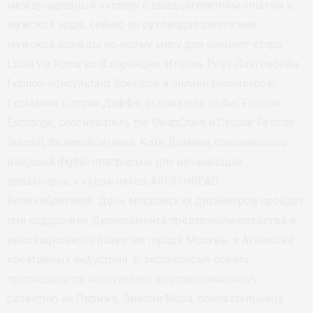
международный эксперт с двадцатилетним опытом в
мужской моде, сейчас он руководит закупками
мужской одежды по всему миру для концепт-стора
Luisa via Roma во Флоренции, Италия; Роуз Лангенбейн,
fashion-консультант брендов и онлайн-ритейлеров,
Германия; Патрик Даффи, основатель Global Fashion
Exchange, сооснователь the SwapChain и Circular Fashion
Summit, Великобритания; Кэти Домини, сооснователь
ведущей digital-платформы для начинающих
дизайнеров и художников ARTSTHREAD,
Великобритания. День московских дизайнеров пройдет
при поддержке Департамента предпринимательства и
инновационного развития города Москвы и Агентства
креативных индустрий. К экспертному совету
присоединится консультант по стратегическому
развитию из Парижа, Эвелин Мора, основательница