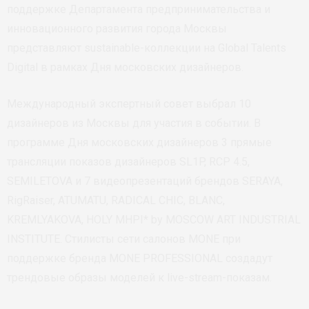
поддержке Департамента предпринимательства и
инновационного развития города Москвы
представляют sustainable-коллекции на Global Talents
Digital в рамках Дня московских дизайнеров.
Международный экспертный совет выбрал 10
дизайнеров из Москвы для участия в событии. В
программе Дня московских дизайнеров 3 прямые
трансляции показов дизайнеров SL1P, RCP 4.5,
SEMILETOVA и 7 видеопрезентаций брендов SERAYA,
RigRaiser, ATUMATU, RADICAL CHIC, BLANC,
KREMLYAKOVA, HOLY MHPI* by MOSCOW ART INDUSTRIAL
INSTITUTE. Стилисты сети салонов MONE при
поддержке бренда MONE PROFESSIONAL создадут
трендовые образы моделей к live-stream-показам.