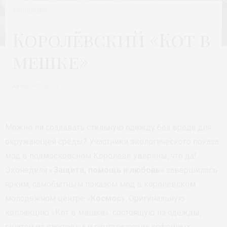
КОЛЛЕКЦИЯ
Королёвский «Кот в
мешке»
Автор:
МОДА 24/7
Можно ли создавать стильную одежду без вреда для
окружающей среды? Участники экологического показа
мод в подмосковсном Королёве уверены, что да!
Эконеделя «
Защита, помощь и любовь
» завершилась
ярким, самобытным показом мод в королёвском
молодежном центре «
Космос
». Оригинальную
коллекцию «Кот в мешке», состоящую из одежды,
сшитой из джутовых и синтетических кофейных