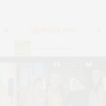
новь
лья
Форум «Новый ретейл»