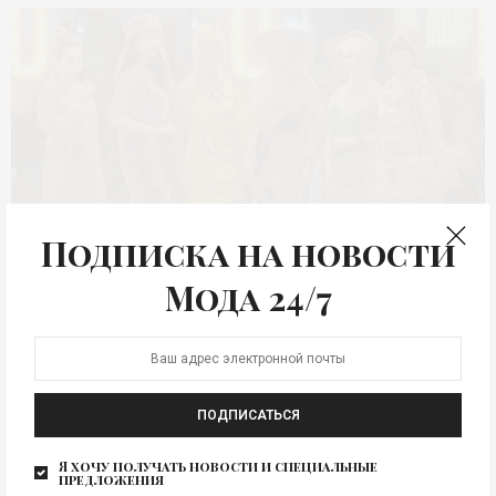
Подписка на новости
Мода 24/7
Новые времена добавляют смыслы. Сегодня, как
никогда, актуальна тема вторичного использования
ПОДПИСАТЬСЯ
ткани, фурнитуры, безопасных индустриальных отходов,
новая жизнь старых вещей – ресайклинг, одним
Я хочу получать новости и специальные
предложения
словом. Прекрасная джутовая мешковина –