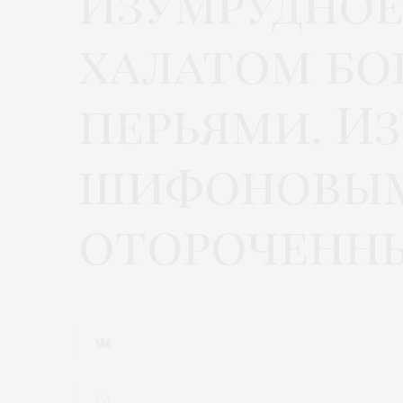
Изумрудно
халатом бо
перьями. И
шифоновым
отороченн