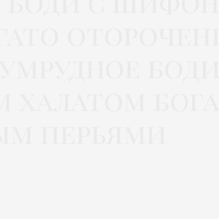
е боди с шифо
гато отороче
зумрудное боди
 халатом бог
ым перьями