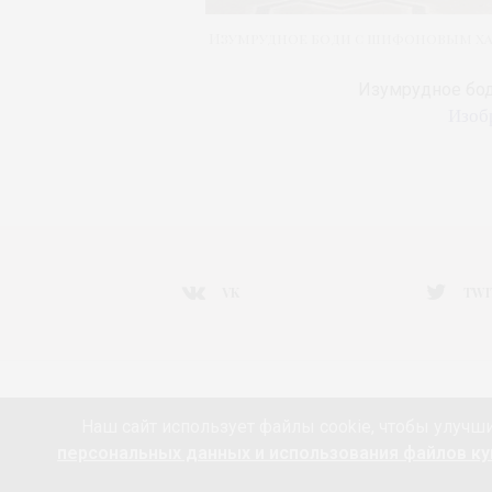
Изумрудное боди с шифоновым хал
Изумрудное бод
Изоб
VK
TWI
НОВОСТИ МОДЫ
ART&FASHION
ИНТЕРВЬЮ
Наш сайт использует файлы cookie, чтобы улучши
РАДОСТИ ЖИЗНИ С АННОЙ В
КРАСОТА
ПАРФЮМЕ
персональных данных и использования файлов кук
ПАРТНЁРЫ
FEEDBURNER МОДА 24/7