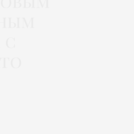
новым
нным
 с
ато