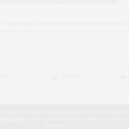
атом богато отороченным перьями © Даниэле Скьявелло (Da
и с шифоновым халатом богато отороченным перьями. Lena 
«Сад Луизы Казати» возродил дух э
ражение для новости
TTER
YOUTUBE
КОЛЛЕКЦИЯ
ВЫСТАВКА
КОНКУРС
МАРКЕТ
АНОНС
НЕДЕЛ
ть работу сайта. Оставаясь на нашем сайте, Вы соглашаете
РИЯ
КИНО И МОДА
ПУТЕШЕСТВИЯ
ЕДА
ЗДОРОВЬЕ
О ПРОЕК
и (cookie)
. Если Вы хотите запретить обработку файлов co
ПОДПИСКА
ИНФОРМАЦИЯ ОБ ОБРАБОТКЕ ПЕРСОНАЛЬНЫХ ДАННЫХ И И
браузера.