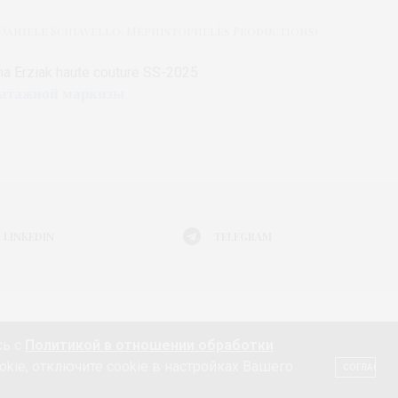
niele Schiavello. Méphistophélès Productions)
Erziak haute couture SS-2025
патажной маркизы
LINKEDIN
TELEGRAM
Я МОДЫ
АФИША
ЖИЗНЬ
КНИГИ
ГАДЖЕТ
сь с
Политикой в отношении обработки
ТЕ 18+
КОНТАКТЫ «МОДА 24/7»
НЕДВИЖИМОСТЬ
okie, отключите cookie в настройках Вашего
СОГЛАСЕН
СПОЛЬЗОВАНИИ ФАЙЛОВ КУКИ (COOKIE)