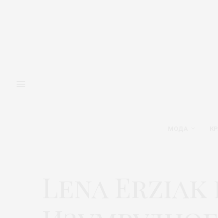
МОДА
КР
Lena Erziak