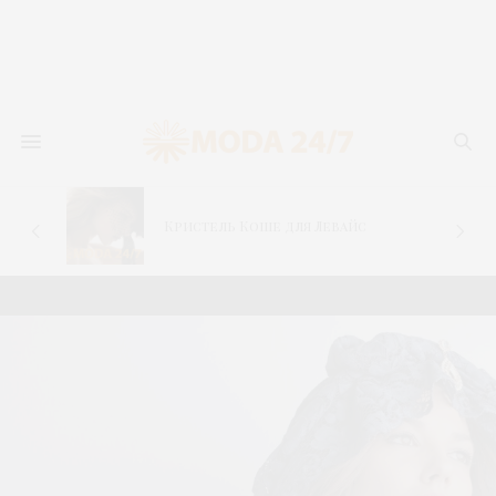
–
Кристель Коше для Левайс