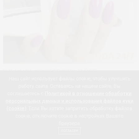
Гель лак Vibe (фуксия) PNB Teenager © PNB
Наш сайт использует файлы cookie, чтобы улучшить
Свежая новинка –
лимитированная коллекция
работу сайта. Оставаясь на нашем сайте, Вы
соглашаетесь с
Политикой в отношении обработки
Teenager
. Это 6 ярких и дерзких гель-лаков в духе
персональных данных и использования файлов куки
подросткового бунта и юношеского максимализма. Вот
(cookie)
. Если Вы хотите запретить обработку файлов
самые модные цвета маникюра – выбирайте свое
cookie, отключите cookie в настройках Вашего
настроение этим летом:
браузера.
СОГЛАСЕН
Хотите спокойно чиллить с друзьями? Насыщенный