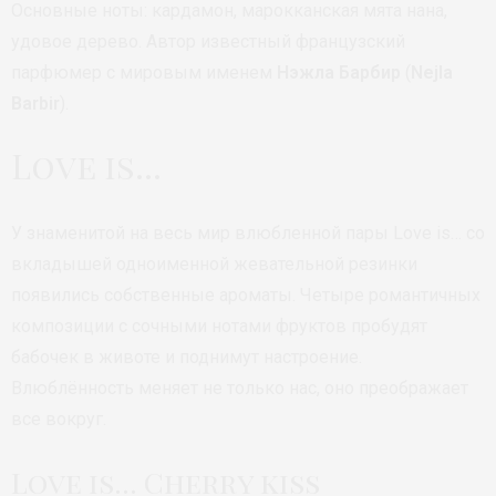
Основные ноты: кардамон, марокканская мята нана,
удовое дерево. Автор известный французский
парфюмер с мировым именем
Нэжла Барбир
(
Nejla
Barbir
).
Love is…
У знаменитой на весь мир влюбленной пары Love is… со
вкладышей одноименной жевательной резинки
появились собственные ароматы. Четыре романтичных
композиции с сочными нотами фруктов пробудят
бабочек в животе и поднимут настроение.
Влюблённость меняет не только нас, оно преображает
все вокруг.
Love is… Cherry kiss