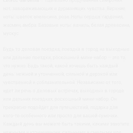
Extatic Gardenia
– тщательно продуманная симфония
нот, завораживающих и дурманящих чувства. Верхние
ноты: цветок апельсина, роза. Ноты сердца: гардения,
жасмин, амбра. Базовые ноты: ваниль, белая древесина,
мускус.
Будь то деловая поездка, поездка в город на выходные
или дальние поездки, роскошный мини-набор – это то,
что нужно. Будь такой, какой хочешь быть каждый
день: нежной и утонченной, сильной и дерзкой или
чувственной и соблазнительной. Независимо от того,
идет ли речь о деловых встречах, выходных в городе
или дальних поездках, роскошный мини-набор. Он
прекрасно подойдет для путешествий, подарка для
кого-то особенного или просто для вашей сумочки.
Каждый день вы можете быть такими, какими захотите:
нежными и утонченными, сильными и смелыми или