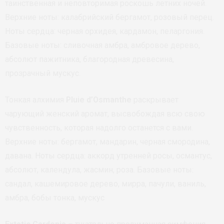
таинственная и неповторимая роскошь летних ночей.
Верхние ноты: калабрийский бергамот, розовый перец.
Ноты сердца: черная орхидея, кардамон, пеларгония.
Базовые ноты: сливочная амбра, амбровое дерево,
абсолют пажитника, благородная древесина,
прозрачный мускус.
Тонкая алхимия
Pluie d’Osmanthe
раскрывает
чарующий женский аромат, высвобождая всю свою
чувственность, которая надолго останется с вами.
Верхние ноты: бергамот, мандарин, черная смородина,
давана. Ноты сердца: аккорд утренней росы, османтус,
абсолют, календула, жасмин, роза. Базовые ноты:
сандал, кашемировое дерево, мирра, пачули, ваниль,
амбра, бобы тонка, мускус