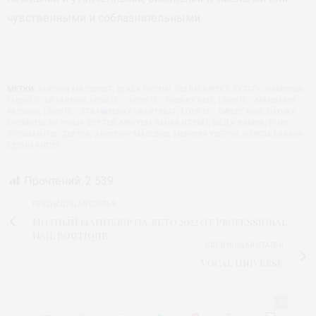
чувственными и соблазнительными.
МЕТКИ:
ALIENOR MASSENET
,
BLACK ORCHID
,
CELINE RIPERT
,
EXTATIC GARDENIA
,
FABERLIC
,
LE PARFUM
,
LOVE IS…
,
LOVE IS… CHERRY KISS
,
LOVE IS… MANDARIN
PASSION
,
LOVE IS… STRAWBERRY HEARTBEAT
,
LOVE IS… SWEET HUG
,
LUXURY
OVERDOSE BY PHILIP ZEPTER
,
MERYEM SAHRA UZERLI
,
NEJLA BARBIR
,
PLUIE
D’OSMANTHE
,
ZEPTER
,
АЛИЕНОР МАССЕНЕ
,
МЕРИЕМ УЗЕРЛИ
,
НЭЖЛА БАРБИР
,
СЕЛИН РИПЕР
Прочтений:
2 539
ПРЕДЫДУЩАЯ СТАТЬЯ
Модный маникюр на лето 2022 от Professional
Nail Boutique
СЛЕДУЮЩАЯ СТАТЬЯ
Vocal Universe
7