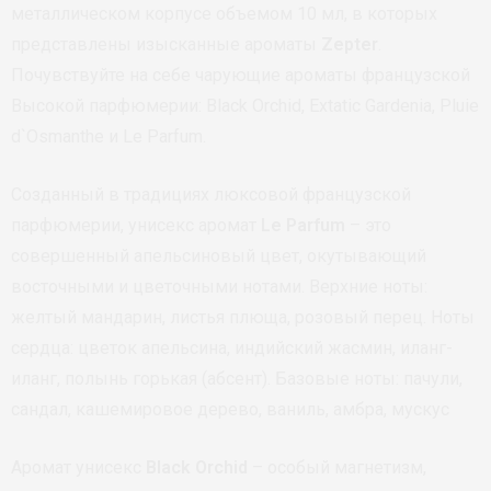
металлическом корпусе объемом 10 мл, в которых
представлены изысканные ароматы
Zepter
.
Почувствуйте на себе чарующие ароматы французской
Высокой парфюмерии: Black Orchid, Extatic Gardenia, Pluie
d`Osmanthe и Le Parfum.
Созданный в традициях люксовой французской
парфюмерии, унисекс аромат
Le Parfum
– это
совершенный апельсиновый цвет, окутывающий
восточными и цветочными нотами. Верхние ноты:
желтый мандарин, листья плюща, розовый перец. Ноты
сердца: цветок апельсина, индийский жасмин, иланг-
иланг, полынь горькая (абсент). Базовые ноты: пачули,
сандал, кашемировое дерево, ваниль, амбра, мускус
Аромат унисекс
Black Orchid
– особый магнетизм,