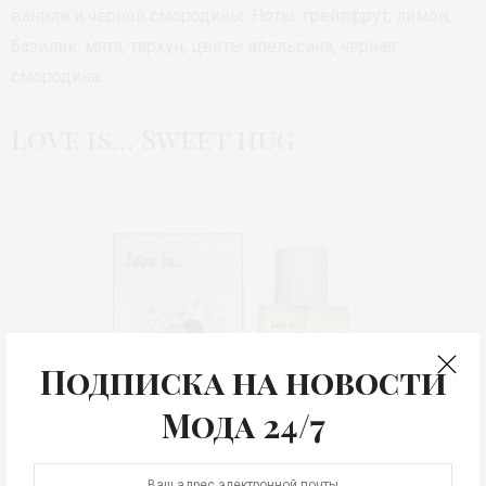
ванили и черной смородины. Ноты: грейпфрут, лимон,
базилик, мята, тархун, цветы апельсина, черная
смородина.
Love is… Sweet hug
Подписка на новости
Мода 24/7