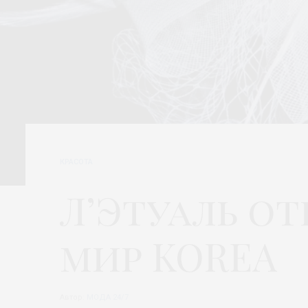
КРАСОТА
Л’Этуаль о
мир KOREA
Автор:
МОДА 24/7