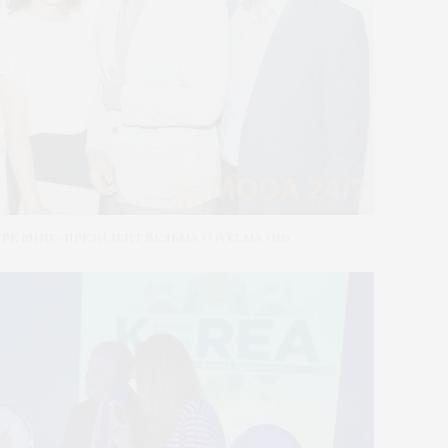
тре вице-президент Вельма О (Velma Oh)