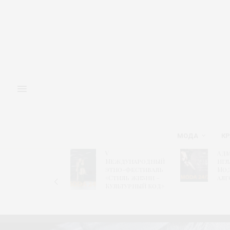
МОДА
КР
V
Адм
Форум
Международный
игл
«Новый
этно-фестиваль
Мо
ретейл»
«Стиль жизни –
алг
Культурный код»