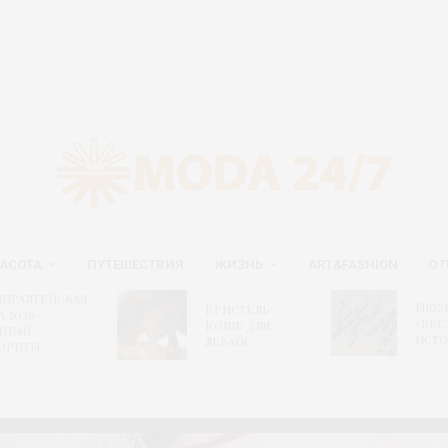
АСОТА
ПУТЕШЕСТВИЯ
ЖИЗНЬ
ART&FASHION
О 
иралтейская
Мюз
Кристель
а 2026 –
«Вес
Коше для
дный
исто
Левайс
оритм