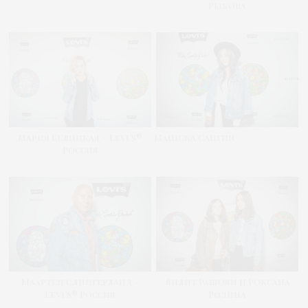
Рыкова
Мария Белицкая – Levi’s®
Манижа Сангин
Россия
Маартен Слингерланд –
Лилит Рашоян и Роксана
Levi’s® Россия
Родина