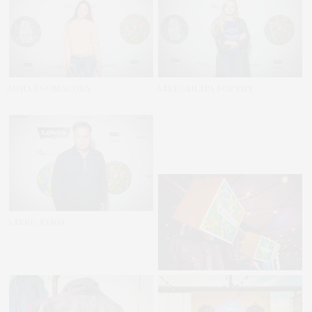
Анна Екомасова
Александра Бортич
Алекс Дубас