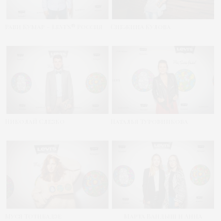
Рави Кумар – Levi’s® Россия
Снежина Кулова
Николай Слезко
Наталья Туровникова
Муся Тотибадзе
Марта Вандыш и Анна