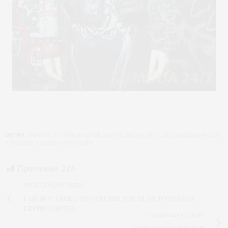
МЕТКИ:
CHAROV
,
SS-2018
,
АНДРЕЙ ШАРОВ
,
ВЕСНА-ЛЕТО 2018
,
НЕДЕЛЯ МОДЫ
В МОСКВЕ. СДЕЛАНО В РОССИИ
Прочтений:
224
ПРЕДЫДУЩАЯ СТАТЬЯ
I am not going to disturb you (Я не готов вас
беспокоить)
СЛЕДУЮЩАЯ СТАТЬЯ
MANGO Committed