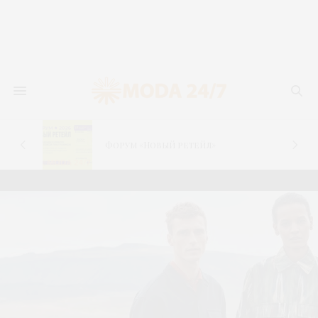
новь
лья
Форум «Новый ретейл»