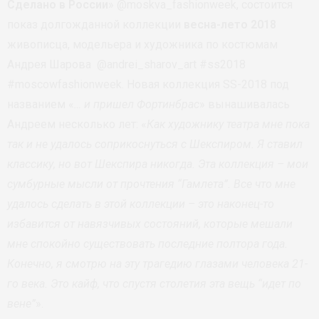
Сделано в России
» @moskva_fashionweek, состоится
показ долгожданной коллекции
весна-лето 2018
живописца, модельера и художника по костюмам
Андрея Шарова @andrei_sharov_art #ss2018
#moscowfashionweek. Новая коллекция SS-2018 под
названием «
… и пришел Фортинбрас
» вынашивалась
Андреем несколько лет: «
Как художнику театра мне пока
так и не удалось соприкоснуться с Шекспиром. Я ставил
классику, но вот Шекспира никогда. Эта коллекция – мои
сумбурные мысли от прочтения “Гамлета”. Все что мне
удалось сделать в этой коллекции – это наконец-то
избавится от навязчивых состояний, которые мешали
мне спокойно существовать последние полтора года.
Конечно, я смотрю на эту трагедию глазами человека 21-
го века. Это кайф, что спустя столетия эта вещь “идет по
вене”
».