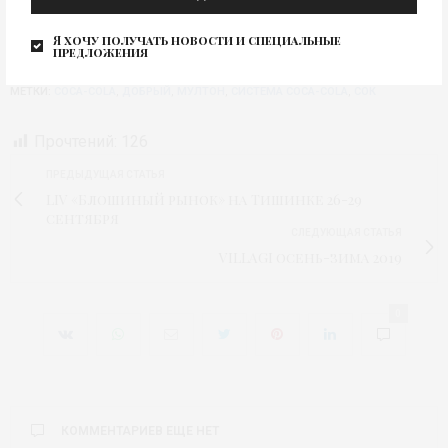
Я хочу получать новости и специальные
предложения
МЕТКИ:
COCA-COLA
,
ДОБРЫЙ
,
МУЛТОН
,
СИСТЕМА COCA-COLA
,
СОК
Прочтений:
126
ПРЕДЫДУЩАЯ СТАТЬЯ
LIV «Блошиный рынок» на Тишинке 26-29
сентября
СЛЕДУЮЩАЯ СТАТЬЯ
VILLAGI осень-зима 2019
0
КОММЕНТАРИЕВ ЕЩЕ НЕТ