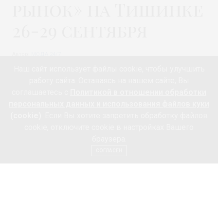
рынок» на Тишинке
26-29 сентября
Автор:
МОДА 24/7
Наш сайт использует файлы cookie, чтобы улучшить
работу сайта. Оставаясь на нашем сайте, Вы
соглашаетесь с
Политикой в отношении обработки
персональных данных и использования файлов куки
(cookie)
. Если Вы хотите запретить обработку файлов
cookie, отключите cookie в настройках Вашего
браузера.
СОГЛАСЕН