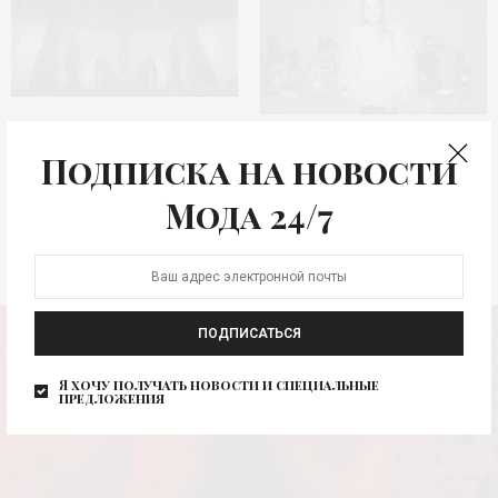
Московский
Модная обувь – просто
международный
Подписка на новости
космос
кинофестиваль
дизайна
Мода 24/7
ПОДПИСАТЬСЯ
Я хочу получать новости и специальные
предложения