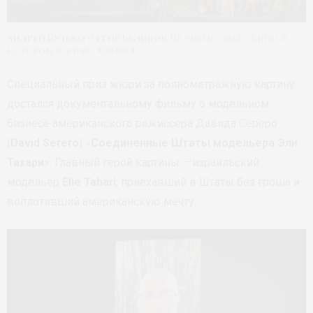
Андрей Будько
и
Егор Беликов
на public-talk «Кино, в
котором я живу» ©ММКД
Специальный приз жюри за полнометражную картину
достался документальному фильму о модельном
бизнесе американского режиссера Давида Сереро
(
David Serero
) «
Соединенные Штаты модельера Эли
Тахари
». Главный герой картины – израильский
модельер
Elie Tahari
, приехавший в Штаты без гроша и
воплотивший американскую мечту.