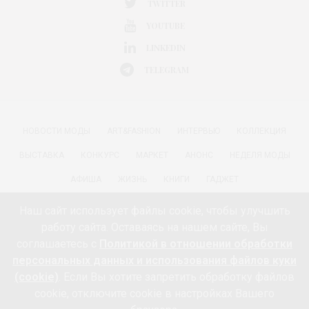
TWITTER
YOUTUBE
LINKEDIN
TELEGRAM
НОВОСТИ МОДЫ
ART&FASHION
ИНТЕРВЬЮ
КОЛЛЕКЦИЯ
ВЫСТАВКА
КОНКУРС
МАРКЕТ
АНОНС
НЕДЕЛЯ МОДЫ
АФИША
ЖИЗНЬ
КНИГИ
ГАДЖЕТ
РАДОСТИ ЖИЗНИ С АННОЙ В
КРАСОТА
ПАРФЮМЕРИЯ
Наш сайт использует файлы cookie, чтобы улучшить
работу сайта. Оставаясь на нашем сайте, Вы
КИНО И МОДА
ПУТЕШЕСТВИЯ
ЕДА
ЗДОРОВЬЕ
соглашаетесь с
Политикой в отношении обработки
О ПРОЕКТЕ 18+
КОНТАКТЫ «МОДА 24/7»
НЕДВИЖИМОСТЬ
персональных данных и использования файлов куки
(cookie)
. Если Вы хотите запретить обработку файлов
ПАРТНЁРЫ
FEEDBURNER МОДА 24/7
ПОДПИСКА
cookie, отключите cookie в настройках Вашего
ИНФОРМАЦИЯ ОБ ОБРАБОТКЕ ПЕРСОНАЛЬНЫХ ДАННЫХ И