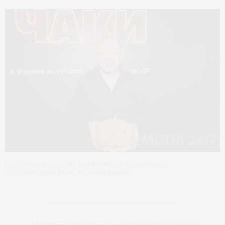
DJ Грув на пре-пати Хэллоуина в кинотеатре
«Художественный» ©Viasat Russia