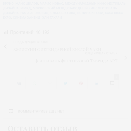
БРУНО
,
МАЙК ШИЛОВ
,
МАРИО НОВАС
,
МЕЖДУНАРОДНЫЙ КИНОФЕСТИВАЛЬ
ДИЗАЙНА
,
ММКД
,
МОСКОВСКИЙ МЕЖДУНАРОДНЫЙ КИНОФЕСТИВАЛЬ
ДИЗАЙНА
,
НИЛА АРОНОВИЦ
,
ОЛЬГА ШАХОВА
,
ПОЛИНА КЬЮЗИ
,
СASA RICCA
EXPO
,
СИНЕМА ХАЙЕНД
,
ЭЛИ ТАХАРИ
Прочтений:
46 192
ПРЕДЫДУЩАЯ СТАТЬЯ
Хэллоуин с легендарной куклой Чаки
СЛЕДУЮЩАЯ СТАТЬЯ
Фестиваль фестивалей Таврида.АРТ
0
КОММЕНТАРИЕВ ЕЩЕ НЕТ
Оставить отзыв