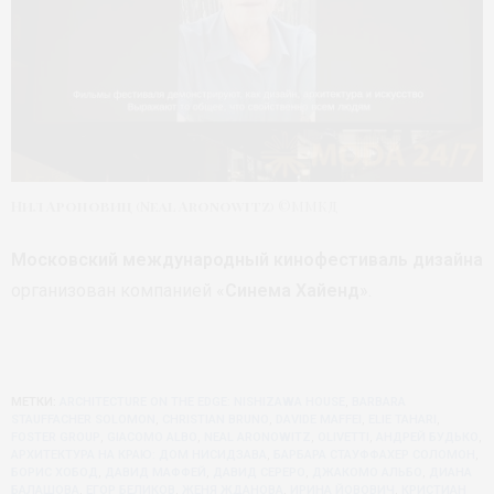
Нил Ароновиц
(
Neal Aronowitz
) ©ММКД
Московский международный кинофестиваль дизайна
организован компанией «
Синема Хайенд
».
МЕТКИ:
ARCHITECTURE ON THE EDGE: NISHIZAWA HOUSE
,
BARBARA
STAUFFACHER SOLOMON
,
CHRISTIAN BRUNO
,
DAVIDE MAFFEI
,
ELIE TAHARI
,
FOSTER GROUP
,
GIACOMO ALBO
,
NEAL ARONOWITZ
,
OLIVETTI
,
АНДРЕЙ БУДЬКО
,
АРХИТЕКТУРА НА КРАЮ: ДОМ НИСИДЗАВА
,
БАРБАРА СТАУФФАХЕР СОЛОМОН
,
БОРИС ХОБОД
,
ДАВИД МАФФЕЙ
,
ДАВИД СЕРЕРО
,
ДЖАКОМО АЛЬБО
,
ДИАНА
БАЛАШОВА
,
ЕГОР БЕЛИКОВ
,
ЖЕНЯ ЖДАНОВА
,
ИРИНА ЙОВОВИЧ
,
КРИСТИАН