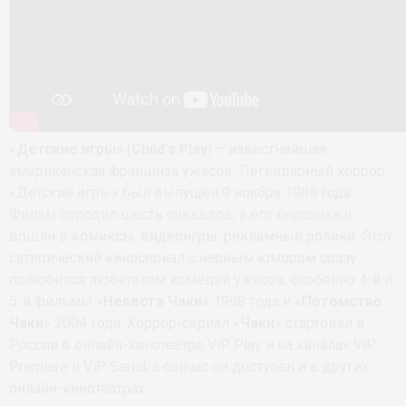
«
Детские игры
» (
Child’s Play
) – известнейшая
американская франшиза ужасов. Легендарный хоррор
«Детские игры» был выпущен 9 ноября 1988 года.
Фильм породил шесть сиквелов, а его персонажи
вошли в комиксы, видеоигры, рекламные ролики. Этот
сатирический киносериал с черным юмором сразу
полюбился любителям комедий ужасов, особенно 4-й и
5-й фильмы «
Невеста Чаки
» 1998 года и «
Потомство
Чаки
» 2004 года. Хоррор-сериал «
Чаки
» стартовал в
России в онлайн-кинотеатре ViP Play и на каналах ViP
Premiere и ViP Serial, а сейчас он доступен и в других
онлайн-кинотеатрах.