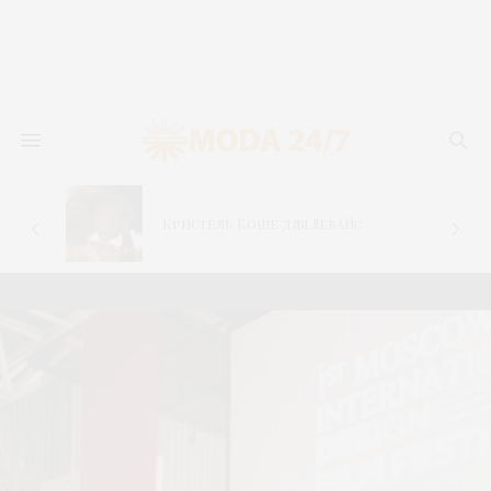
–
Кристель Коше для Левайс