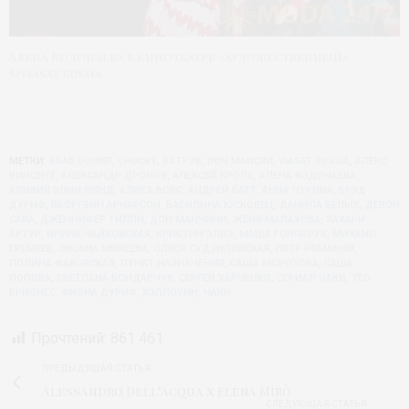
Алена Водонаева в кинотеатре «Художественный»
©Viasat Russia
МЕТКИ:
BRAD DOURIF
,
CHUCKY
,
DJ ГРУВ
,
DON MANCINI
,
VIASAT RUSSIA
,
АЛЕКС
ВИНСЕНТ
,
АЛЕКСАНДР ДРОНОВ
,
АЛЕКСЕЙ КРОЛЬ
,
АЛЕНА ВОДОНАЕВА
,
АЛИВИЯ ЭЛИН ЛИНД
,
АЛИСА ВОКС
,
АНДРЕЙ БАТТ
,
АННА ЧУРИНА
,
БРЭД
ДУРИФ
,
БЬОРГВИН АРНАРСОН
,
ВАСИЛИНА ЮСКОВЕЦ
,
ДАНИЛА БЕЛЫХ
,
ДЕВОН
САВА
,
ДЖЕННИФЕР ТИЛЛИ
,
ДОН МАНЧИНИ
,
ЖЕНЯ МАЛАХОВА
,
ЗАХАРИ
АРТУР
,
ИРИНА ЧАЙКОВСКАЯ
,
КРИСТИН ЭЛИЗ
,
МАША ГОНЧАРУК
,
МИХАИЛ
ЕРЕМЕЕВ
,
ОКСАНА МИХЕЕВА
,
ОЛЕСЯ СУДЗИЛОВСКАЯ
,
ПЕТР РОМАНОВ
,
ПОЛИНА ФАВОРСКАЯ
,
ПУНКТ НАЗНАЧЕНИЯ
,
САША МОРОЗОВА
,
САША
ПОПОВА
,
СВЕТЛАНА БОНДАРЧУК
,
СЕРГЕЙ ХАРЧЕНКО
,
СЕРИАЛ ЧАКИ
,
ТЕО
БРИОНЕС
,
ФИОНА ДУРИФ
,
ХЭЛЛОУИН
,
ЧАКИ
Прочтений:
861 461
ПРЕДЫДУЩАЯ СТАТЬЯ
Alessandro Dell’Acqua x Elena Mirò
СЛЕДУЮЩАЯ СТАТЬЯ