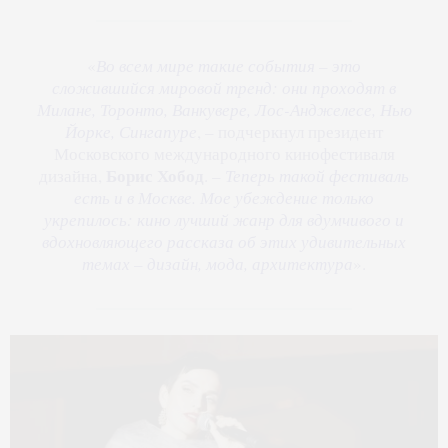
«
Во всем мире такие события – это
сложившийся мировой тренд: они проходят в
Милане, Торонто, Ванкувере, Лос-Анджелесе, Нью
Йорке, Сингапуре
, – подчеркнул президент
Московского международного кинофестиваля
Борис Хобод
дизайна,
. –
Теперь такой фестиваль
есть и в Москве. Мое убеждение только
укрепилось: кино лучший жанр для вдумчивого и
вдохновляющего рассказа об этих удивительных
темах – дизайн, мода, архитектура
».