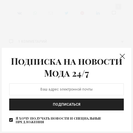
1
1 КОММЕТАРИЙ
Оставить отзыв
Подписка на новости
Мода 24/7
Your email address will not be published.
ПОДПИСАТЬСЯ
Я хочу получать новости и специальные
предложения