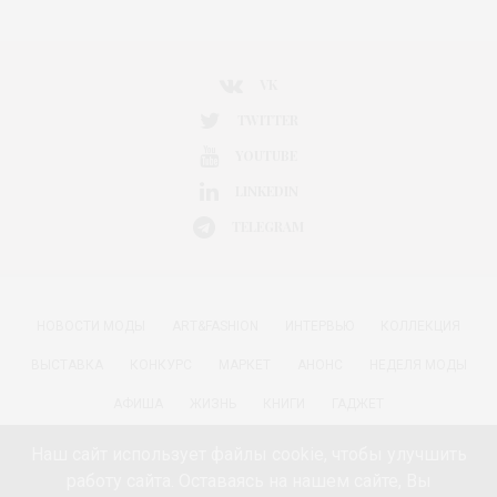
VK
TWITTER
YOUTUBE
LINKEDIN
TELEGRAM
НОВОСТИ МОДЫ
ART&FASHION
ИНТЕРВЬЮ
КОЛЛЕКЦИЯ
ВЫСТАВКА
КОНКУРС
МАРКЕТ
АНОНС
НЕДЕЛЯ МОДЫ
АФИША
ЖИЗНЬ
КНИГИ
ГАДЖЕТ
РАДОСТИ ЖИЗНИ С АННОЙ В
КРАСОТА
ПАРФЮМЕРИЯ
Наш сайт использует файлы cookie, чтобы улучшить
работу сайта. Оставаясь на нашем сайте, Вы
КИНО И МОДА
ПУТЕШЕСТВИЯ
ЕДА
ЗДОРОВЬЕ