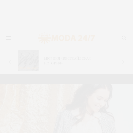
«Дневник капитана» – новая
капсула БАСК