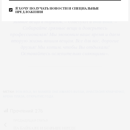
Я хочу получать новости и специальные
предложения
«
Дорогие друзья, наступило лето, пора привести
Bon Bola
зимние вещи в порядок
, – советуют в
. –
Собирайте грязные вещи и доверьтесь
профессионалам! Мы экономим ваше время и даем
вторую жизнь вашим вещам. Все для вас, дорогие
друзья! Мы хотим, чтобы Вы отдыхали!
Оставайтесь ослепительно сияющими
».
МЕТКИ:
BON BOLA
,
N1 NUMBER ONE AWARDS RUSSIA
,
АНАСТАСИЯ КРАВЧЕНКО
,
АРЕНА ПЛАЗА
,
ОТКРЫТИЕ ГОДА
Прочтений:
276
ПРЕДЫДУЩАЯ СТАТЬЯ
На Байкале и больше нигде