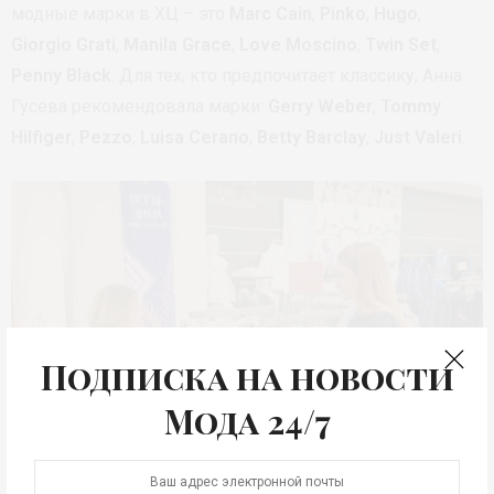
модные марки в ХЦ – это
Marc Cain
,
Pinko
,
Hugo
,
Giorgio Grati
,
Manila Grace
,
Love Moscino
,
Twin Set
,
Penny Black
. Для тех, кто предпочитает классику, Анна
Гусева рекомендовала марки:
Gerry Weber
,
Tommy
Hilfiger
,
Pezzo
,
Luisa Cerano
,
Betty Barclay
,
Just Valeri
.
Подписка на новости
Мода 24/7