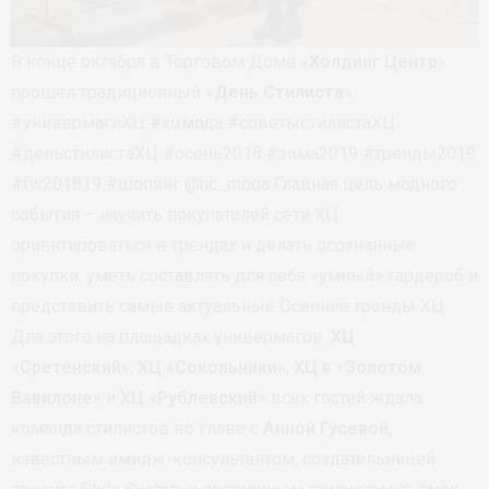
В конце октября в Торговом Доме «
Холдинг Центр
»
прошел традиционный «
День Стилиста
».
#универмагиХЦ #хцмода #советыстилистаХЦ
#деньстилистаХЦ #осень2018 #зима2019 #тренды2019
#fw201819 #шопинг @hc_moda Главная цель модного
события – научить покупателей сети ХЦ
ориентироваться в трендах и делать осознанные
покупки, уметь составлять для себя «умный» гардероб и
представить самые актуальные Осенние тренды ХЦ.
Для этого на площадках универмагов:
ХЦ
«Сретенский»
,
ХЦ «Сокольники»
,
ХЦ в «Золотом
Вавилоне»
и
ХЦ «Рублевский»
всех гостей ждала
команда стилистов во главе с
Анной Гусевой
,
известным имидж-консультантом, создательницей