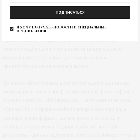
Гость ТД «Холдинг Центр» и Анна Гусева
ПОДПИСАТЬСЯ
День Стилиста ХЦ
не ограничился беседами с Анной .
Я хочу получать новости и специальные
предложения
Универмаг предоставил бесплатную шопинг-сессию с
персональным имидж-консультантом. Стилисты
активно подбирали покупателям индивидуальные
решения для гардероба с учетом их личных
предпочтений, стиля и образа жизни.
Во время Дня Стилиста всех гостей ждали выгодные
скидки, фото-зона с профессиональным фотографом, а
в универмаге ХЦ «Рублевский» – интерактивная зона
«Селфи 360» с эффектом boomerang и slow motion, и
конечно, мини-фуршет, шампанское и DJ сет для
хорошего настроения. Модное событие посетили
редакторы модных журналов, авторы digital-проектов и