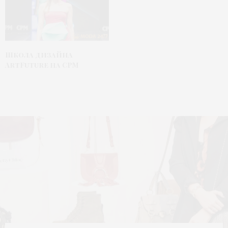
Школа дизайна
ArtFuture на CPM