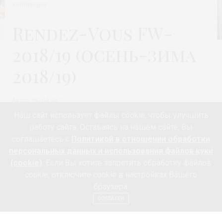
КОЛЛЕКЦИЯ
Rendez-Vous FW-
2018/19 (осень-зима
2018/19)
Автор:
МОДА 24/7
Наш сайт использует файлы cookie, чтобы улучшить
работу сайта. Оставаясь на нашем сайте, Вы
соглашаетесь с
Политикой в отношении обработки
Компания
Rendez-Vous
представила новую коллекцию
персональных данных и использования файлов куки
обуви и аксессуаров 2018-2019 года в усадьбе
(cookie)
. Если Вы хотите запретить обработку файлов
Муравьевых-Апостолов. @rendezvousrussia #fw2019
cookie, отключите cookie в настройках Вашего
#rendezvousrussia #shoes #fashionshoes #fashion В
браузера.
сезоне осень-зима 2018/19
Rendez-Vous FW-2018/19
СОГЛАСЕН
предлагает новые коллекции ведущих европейских и