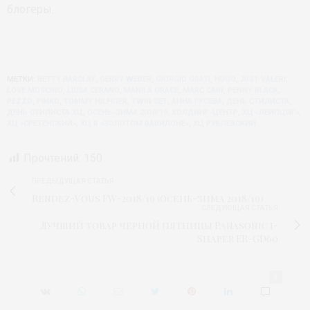
блогеры.
МЕТКИ:
BETTY BARCLAY
,
GERRY WEBER
,
GIORGIO GRATI
,
HUGO
,
JUST VALERI
,
LOVE MOSCINO
,
LUISA CERANO
,
MANILA GRACE
,
MARC CAIN
,
PENNY BLACK
,
PEZZO
,
PINKO
,
TOMMY HILFIGER
,
TWIN SET
,
АННА ГУСЕВА
,
ДЕНЬ СТИЛИСТА
,
ДЕНЬ СТИЛИСТА ХЦ
,
ОСЕНЬ-ЗИМА 2018/19
,
ХОЛДИНГ-ЦЕНТР
,
ХЦ «ЛЕЙПЦИГ»
,
ХЦ «СРЕТЕНСКИЙ»
,
ХЦ В «ЗОЛОТОМ ВАВИЛОНЕ»
,
ХЦ РУБЛЕВСКИЙ
Прочтений:
150
ПРЕДЫДУЩАЯ СТАТЬЯ
Rendez-Vous FW-2018/19 (осень-зима 2018/19)
СЛЕДУЮЩАЯ СТАТЬЯ
Лучший товар черной пятницы Panasonic i-
Shaper ER-GD60
0