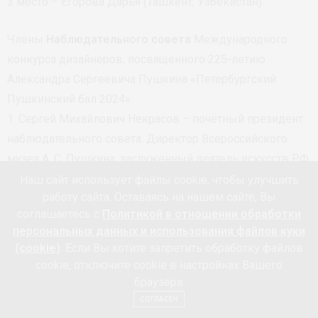
3 место – Егорова Дарья (Ташкент, Узбекистан).
Члены
Наблюдательного совета
Международного
конкурса дизайнеров, посвященного 225-летию
Александра Сергеевича Пушкина «Петербургский
Пушкинский бал 2024»:
1. Сергей Михайлович Некрасов – почётный президент
наблюдательного совета. Директор Всероссийского
музея А. С. Пушкина, заслуженный деятель искусств РФ,
доктор культурологии, профессор. (Санкт-Петербург,
Наш сайт использует файлы cookie, чтобы улучшить
работу сайта. Оставаясь на нашем сайте, Вы
Россия).
соглашаетесь с
Политикой в отношении обработки
2. Алексей Вячеславович Демидов – президент
персональных данных и использования файлов куки
наблюдательного совета. Ректор, председатель Ученого
(cookie)
. Если Вы хотите запретить обработку файлов
совета, доктор технических наук, профессор Санкт-
cookie, отключите cookie в настройках Вашего
Петербургского государственного университета
браузера.
промышленных технологий и дизайна (СПбГУПТД).
СОГЛАСЕН
(Санкт-Петербург, Россия).