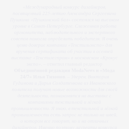
«
Международный конкурс дизайнеров,
посвященный 225-летию Александра Сергеевича
Пушкина «Пушкинский бал» состоялся на высоком
уровне в Санкт-Петербурге. Слаженная работа
оргкомитета, наблюдательного и экспертного
советов помогла определить победителя. Я очень
ценю доверие компании «Текстильэкспо» для
вручения сертификата об участии в осенней
выставке «Текстилегпром» в московском «Крокус
экспо»
, – отметил главный редактор
Объединённой редакции ModaNews и «Мода
24/7»
Илья Тихонов
. –
Уверен, Виктория
Гудимова и Дарья Солдатенкова из Ивановского
политеха получат новые возможности для своей
деятельности, познакомятся на выставке с
компаниями текстильной и лёгкой
промышленности. Я знаю, в текстильной и лёгкой
промышленности есть запрос не только на швей,
о котором все говорят, но и на отличных
дизайнеров. Именно поэтому лауреаты конкурса