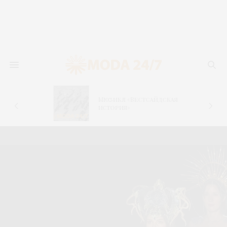
Мюзикл «Вестсайдская
с
история»