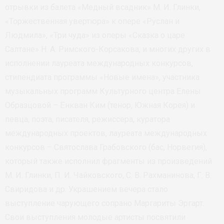
отрывки из балета «Медный всадник» М. И. Глинки,
«Торжественная увертюра» к опере «Руслан и
Людмила», «Три чуда» из оперы «Сказка о царе
Салтане» Н. А. Римского-Корсакова, и многих других в
исполнении лауреата международных конкурсов,
стипендиата программы «Новые имена», участника
музыкальных программ Культурного центра Елены
Образцовой – Ёнкван Ким (тенор, Южная Корея) и
певца, поэта, писателя, режиссера, куратора
международных проектов, лауреата международных
конкурсов – Святослава Грабовского (бас, Норвегия),
который также исполнил фрагменты из произведений
М. И. Глинки, П. И. Чайковского, С. В. Рахманинова, Г. В.
Свиридова и др. Украшением вечера стало
выступление чарующего сопрано Маргариты Эргарт.
Свои выступления молодые артисты посвятили