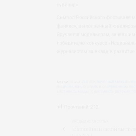
сувенир»
Символ Российского фестиваля мо
феникс», выполненный ювелирами
Вручается модельерам, занявшим 
победителю конкурса «Национальн
журналистам за вклад в развитие
МЕТКИ:
SLAVA ZAITSEV
,
ВЯЧЕСЛАВ МИХАЙЛОВИ
НАЦИОНАЛЬНЫЙ СТИЛЬ В СОВРЕМЕННОМ КО
ФЕСТИВАЛЬ МОДЫ
,
Х ФЕСТИВАЛЬ ДЕТСКИХ Т
Прочтений:
212
ПРЕДЫДУЩАЯ СТАТЬЯ
Юбилейный сезон выстав
CHAPEAU