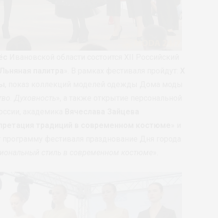
ёс
Ивановской области состоится XII Российский
 Льняная палитра
». В рамках фестиваля пройдут:
Х
ды
, показ коллекций моделей одежды Дома моды
тво. Духовность
», а также открытие персональной
оссии, академика
Вячеслава Зайцева
претация традиций в современном костюме
» и
т программу фестиваля празднование Дня города
иональный стиль в современном костюме
».