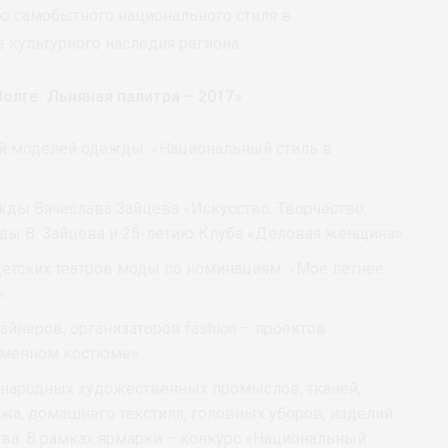
ю самобытного национального стиля в
культурного наследия региона.
олге. Льняная палитра – 2017»
й моделей одежды: «Национальный стиль в
ды Вячеслава Зайцева «Искусство. Творчество.
ды В. Зайцева и 25-летию Клуба «Деловая женщина»
етских театров моды по номинациям: «Мое летнее
».
йнеров, организаторов fashion – проектов
еменном костюме»
 народных художественных промыслов, тканей,
ажа, домашнего текстиля, головных уборов, изделий
ва. В рамках ярмарки – конкурс «Национальный