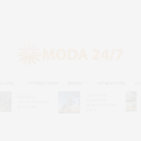
АСОТА
ПУТЕШЕСТВИЯ
ЖИЗНЬ
ART&FASHION
О 
Новый
«Дневник
юзикл
гастрон
капитана» –
Вестсайдская
путеводи
новая капсула
стория»
сайте ВД
БАСК