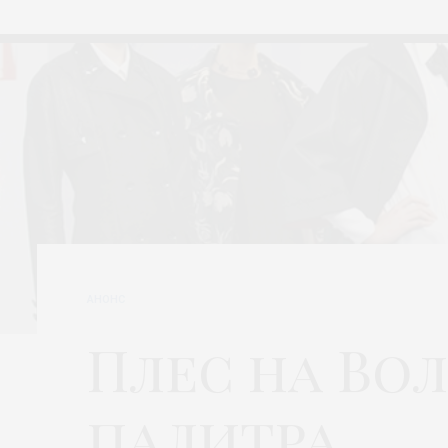
АНОНС
Плес на Вол
палитра