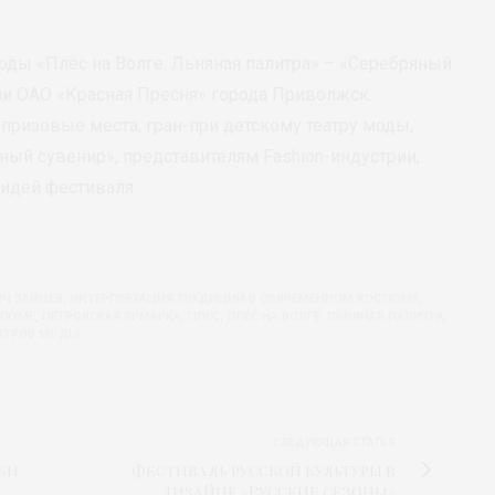
ды «Плёс на Волге. Льняная палитра» – «Серебряный
 ОАО «Красная Пресня» города Приволжск.
призовые места, гран-при детскому театру моды,
ый сувенир», представителям Fashion-индустрии,
 идей фестиваля.
Ч ЗАЙЦЕВ
,
ИНТЕРПРЕТАЦИЯ ТРАДИЦИЙ В СОВРЕМЕННОМ КОСТЮМЕ
,
СТЮМЕ
,
ПЕТРОВСКАЯ ЯРМАРКА
,
ПЛЁС
,
ПЛЕС НА ВОЛГЕ. ЛЬНЯНАЯ ПАЛИТРА
,
ЕАТРОВ МОДЫ
СЛЕДУЮЩАЯ СТАТЬЯ
ки
Фестиваль русской культуры в
дизайне «Русские сезоны»