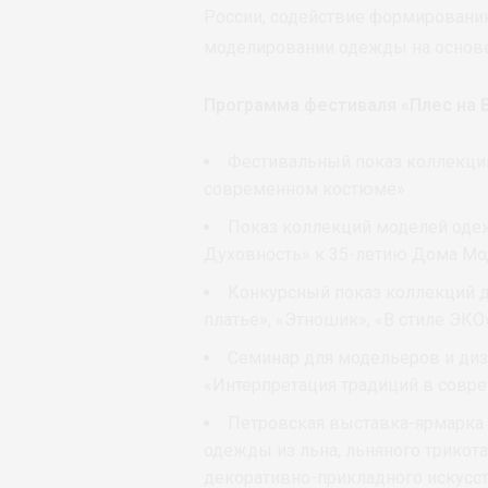
России, содействие формировани
моделировании одежды на основе 
Программа фестиваля «Плес на В
Фестивальный показ коллекци
современном костюме»
Показ коллекций моделей одеж
Духовность» к 35-летию Дома Мо
Конкурсный показ коллекций д
платье», «Этношик», «В стиле ЭКО
Семинар для модельеров и диза
«Интерпретация традиций в совр
Петровская выставка-ярмарка
одежды из льна, льняного трикот
декоративно-прикладного искусст