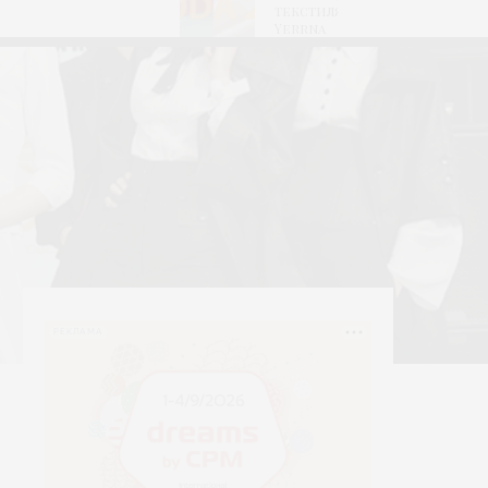
текстиля
Yerrna
РЕКЛАМА