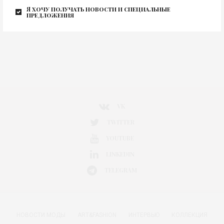
Я хочу получать новости и специальные
0
предложения
VK
TWITTER
YOUTUBE
LINKEDIN
TELEGRAM
НОВОСТИ МОДЫ
ART&FASHION
ИНТЕРВЬЮ
КОЛЛЕКЦИЯ