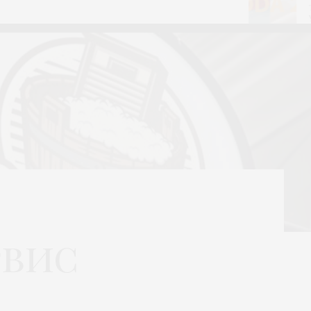
тек
Yer
рвис