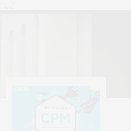
стиля
rna
РЕКЛАМА