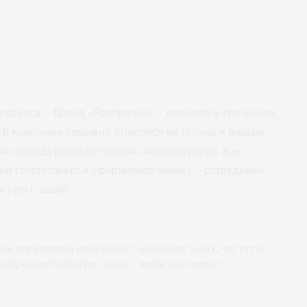
ервиса – бренд «Роспрачка» – химчистка-прачечная,
. В компании бережно относятся не только к вещам
ис бренда работает онлайн, через курьера. Как
айт rosprachka.ru и оформляйте заявку – сотрудники
жутся с вами!
ки оперативно приезжают, забирают заказ, чистят и
озвращают обратно заказ – вещи как новые!