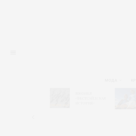
МОДА
КР
«
Мюзикл
Кристель
к
«Вестсайдская
Коше для
н
история»
Левайс
Б