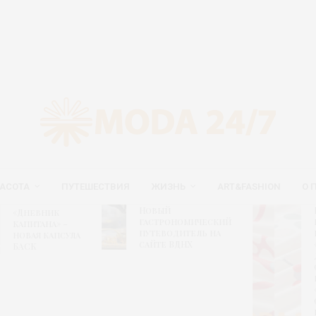
АСОТА
ПУТЕШЕСТВИЯ
ЖИЗНЬ
ART&FASHION
О 
Новый
Рис
Дневник
гастрономический
поб
апитана» –
путеводитель на
кон
овая капсула
сайте ВДНХ
«Те
АСК
диза
свя
вре
«Шу
ситц
кол