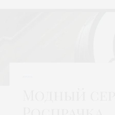
ЖИЗНЬ
Модный се
Роспрачка