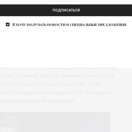
ПОДПИСАТЬСЯ
Я хочу получать новости и специальные предложения
OYAL МЮЗ
посетили:
Александра Ревенко
и
Полина
елика Тиманина
,
Дильбар Фазиева
и
Анна Русска
,
а
,
Анна Чурина
и
Екатерина Вуличенко
,
Саша
асия Меськова
и
Анна Цуканова-Кот
,
Екатерина
льбар Файзиева
и
Виталий Козак
.