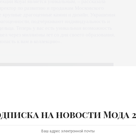
кции Royal является уникальным, – рассказала
директор по развитию и продажам Московского
е крупные драгоценные камни и дизайн. Украшения
рагоценности, подчёркивают индивидуальность и
ельца. Теперь у вас есть уникальная возможность
ел через миллионы лет со дня своего образования,
опасть к вам в коллекцию».
дписка на новости Мода 2