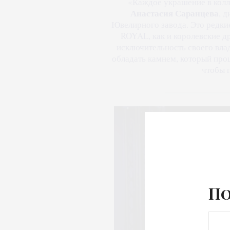
«Каждое украшение в колле
Анастасия Саранцева
, 
Ювелирного завода. Это редки
ROYAL, как и королевские д
исключительность своего влад
обладать камнем, который прош
чтобы п
По