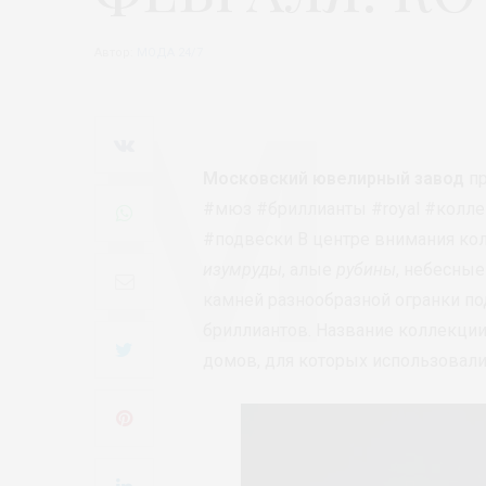
Автор:
МОДА 24/7
Московский ювелирный завод
пр
#мюз #бриллианты #royal #колле
#подвески В центре внимания к
изумруды
, алые
рубины
, небесны
камней разнообразной огранки п
бриллиантов. Название коллекци
домов, для которых использовал