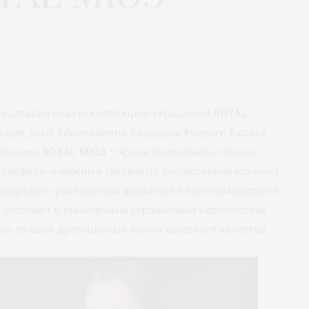
едставил новую коллекцию украшений
ROYAL
.
кция_royal #бриллианты #подарки #серьги #колье
оллекции
ROYAL МЮЗ
– яркие
бриллианты
, сочные
е
сапфиры
и нежные
танзаниты
. Великолепие крупных
одчёркнуто уникальным дизайном и блеском россыпи
и отсылает к ювелирным украшениям королевских
ись лучшие драгоценные камни высокого качества.