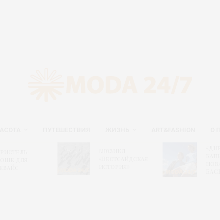
АСОТА
ПУТЕШЕСТВИЯ
ЖИЗНЬ
ART&FASHION
О 
«Дн
Мюзикл
ристель
капи
«Вестсайдская
оше для
нов
история»
евайс
БАС