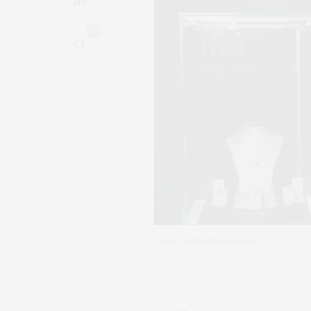
0
Анастасия Меськова