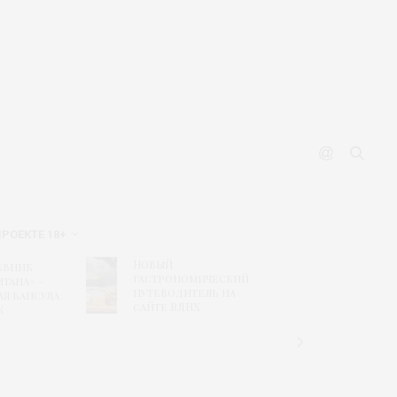
ПРОЕКТЕ 18+
Новый
Рисунк
евник
гастрономический
побед
тана» –
путеводитель на
конкур
ая капсула
сайте ВДНХ
«Текст
К
дизайн
связь
времен
«Шуйс
ситцы»
колле