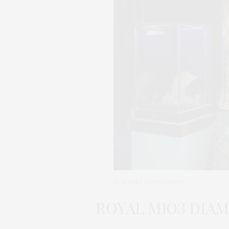
Ясмина Муратович
ROYAL МЮЗ DIA