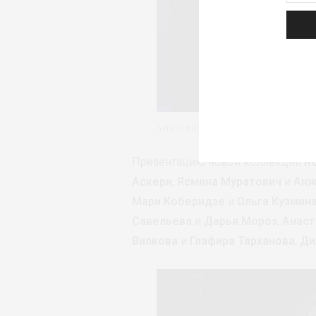
Анжелика Тиманина
Презентацию новой коллекции
R
Аскери
,
Ясмина Муратович
и
Анж
Мари Коберидзе
и
Ольга Кузмин
Савельева
и
Дарья Мороз
,
Анаст
Вилкова
и
Глафира Тарханова
,
Ди