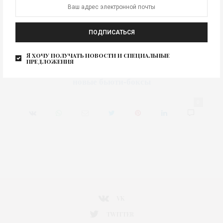
Бьюти-бокс Royal Samples x Wildberries ©Royal Samples
ПОДПИСАТЬСЯ
Бьюти-бокс Royal Samples x Wildberries. Royal Samples x
Я хочу получать новости и специальные
Wildberries – новые бьюти-боксы
предложения
Royal Samples x Wildberries –
Изображение для новости
новые бьюти-боксы
0
VK
TWITTER