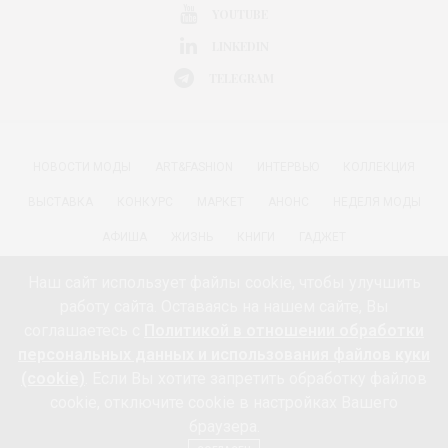
YOUTUBE
LINKEDIN
TELEGRAM
НОВОСТИ МОДЫ
ART&FASHION
ИНТЕРВЬЮ
КОЛЛЕКЦИЯ
ВЫСТАВКА
КОНКУРС
МАРКЕТ
АНОНС
НЕДЕЛЯ МОДЫ
АФИША
ЖИЗНЬ
КНИГИ
ГАДЖЕТ
РАДОСТИ ЖИЗНИ С АННОЙ В
КРАСОТА
ПАРФЮМЕРИЯ
Наш сайт использует файлы cookie, чтобы улучшить
работу сайта. Оставаясь на нашем сайте, Вы
КИНО И МОДА
ПУТЕШЕСТВИЯ
ЕДА
ЗДОРОВЬЕ
соглашаетесь с
Политикой в отношении обработки
О ПРОЕКТЕ 18+
КОНТАКТЫ «МОДА 24/7»
НЕДВИЖИМОСТЬ
персональных данных и использования файлов куки
(cookie)
. Если Вы хотите запретить обработку файлов
ПАРТНЁРЫ
FEEDBURNER МОДА 24/7
ПОДПИСКА
cookie, отключите cookie в настройках Вашего
ИНФОРМАЦИЯ ОБ ОБРАБОТКЕ ПЕРСОНАЛЬНЫХ ДАННЫХ И
браузера.
ИСПОЛЬЗОВАНИИ ФАЙЛОВ КУКИ (COOKIE)