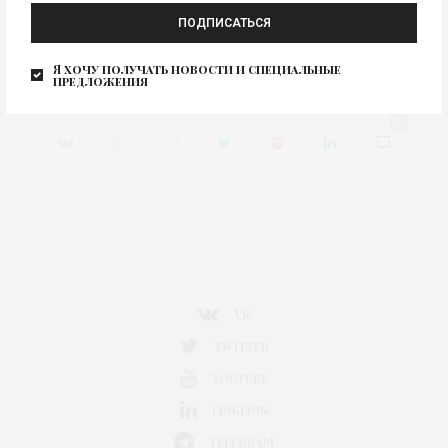
ПОДПИСАТЬСЯ
Я хочу получать новости и специальные
SAJA by Samir Jamai
Изображение для новости
предложения
0
VK
TWITTER
YOUTUBE
LINKEDIN
TELEGRAM