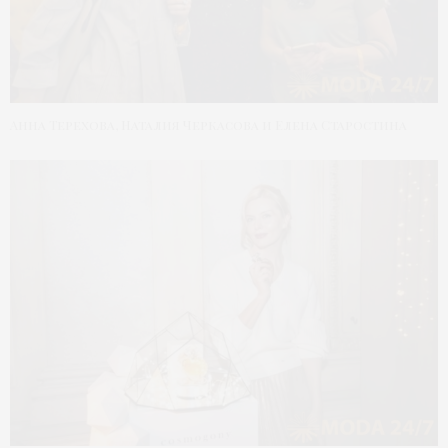
Анна Терехова, Наталия Черкасова и Елена Старостина