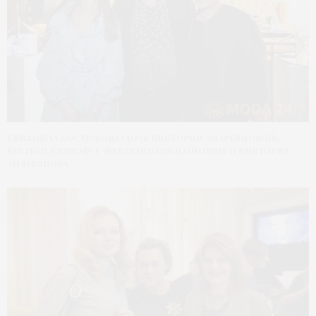
Елизавета Костюкова (дочь Виктории Андреяновой),
Бертран Дюшофур (Bertrand Duchaufourd) и Виктория
Андреянова