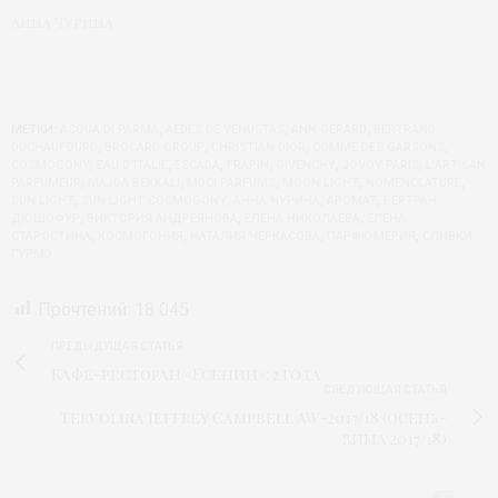
Анна Чурина
МЕТКИ:
ACQUA DI PARMA
,
AEDES DE VENUSTAS
,
ANN GERARD
,
BERTRAND
DUCHAUFOURD
,
BROCARD GROUP
,
CHRISTIAN DIOR
,
COMME DES GARSONS
,
COSMOGONY
,
EAU D’ITALIE
,
ESCADA
,
FRAPIN
,
GIVENCHY
,
JOVOY PARIS
,
L’ARTISAN
PARFUMEUR
,
MAJDA BEKKALI
,
MDCI PARFUMS
,
MOON LIGHT
,
NOMENCLATURE
,
SUN LIGHT
,
SUN LIGHT COSMOGONY
,
АННА ЧУРИНА
,
АРОМАТ
,
БЕРТРАН
ДЮШОФУР
,
ВИКТОРИЯ АНДРЕЯНОВА
,
ЕЛЕНА НИКОЛАЕВА
,
ЕЛЕНА
СТАРОСТИНА
,
КОСМОГОНИЯ
,
НАТАЛИЯ ЧЕРКАСОВА
,
ПАРФЮМЕРИЯ
,
СЛИВКИ
ГУРМЭ
Прочтений:
18 045
ПРЕДЫДУЩАЯ СТАТЬЯ
Кафе-ресторан «Есенин»: 2 года
СЛЕДУЮЩАЯ СТАТЬЯ
Tervolina Jeffrey Campbell AW-2017/18 (осень-
зима 2017/18)