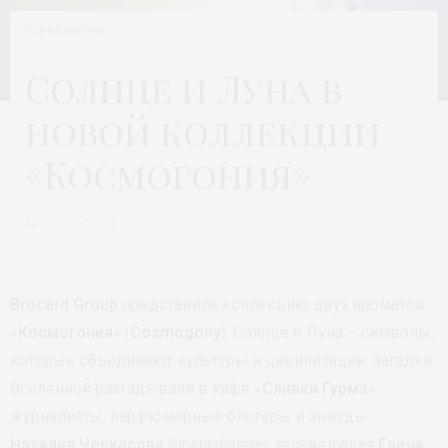
ПАРФЮМЕРИЯ
Солнце и Луна в
новой коллекции
«Космогония»
Автор:
МОДА 24/7
Brocard Group
представила коллекцию двух ароматов
«
Космогония
» (
Cosmogony
). Солнце и Луна – символы,
которые объединяют культуры и цивилизации. Загадки
Вселенной разгадывали в кафе «
Сливки Гурмэ
»
журналисты, парфюмерные блогеры и звезды:
Наталия Черкасова
@natashateter, телеведущая
Елена