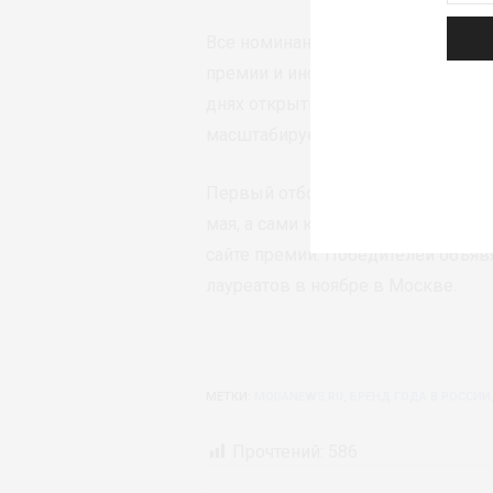
Все номинанты конкурса 2026 го
премии и информационных партнё
днях открытых презентаций эксп
масштабируемость.
Первый отборочный этап продлит
мая, а сами конкурсные мероприят
сайте премии. Победителей объя
лауреатов в ноябре в Москве.
МЕТКИ:
MODANEWS.RU
,
БРЕНД ГОДА В РОССИИ
Прочтений:
586