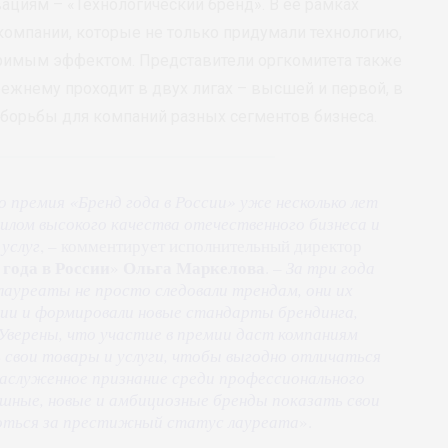
ациям – «Технологический бренд». В её рамках
компании, которые не только придумали технологию,
еримым эффектом. Представители оргкомитета также
режнему проходит в двух лигах – высшей и первой, в
борьбы для компаний разных сегментов бизнеса.
о премия «Бренд года в России» уже несколько лет
лом высокого качества отечественного бизнеса и
услуг
, – комментирует исполнительный директор
 года в России
Ольга Маркелова
»
. –
За три года
лауреаты не просто следовали трендам, они их
ации и формировали новые стандарты брендинга,
 Уверены, что участие в премии даст компаниям
свои товары и услуги, чтобы выгодно отличаться
заслуженное признание среди профессионального
шные, новые и амбициозные бренды показать свои
оться за престижный статус лауреата
».