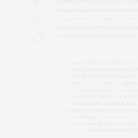
посвященная разработкам и иннов
эксперты рассмотрят российские 
но и успешно внедрили её с изм
добавили, что соревнование по-п
0
целях обеспечения справедливой 
«
Для нас большая радость, чт
подряд продолжает быть мери
уровня предоставляемых им 
Бренд
Национальной премии «
проведения конкурса наши 
создавали, внедряли иннов
вдохновляя всю индустрию.
мотивацию совершенствовать 
от конкурентов и получить 
сообщества. Приглашаем успе
достижения и побор