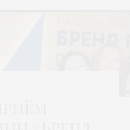
приём
мии «Бренд