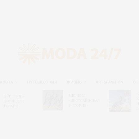
АСОТА
ПУТЕШЕСТВИЯ
ЖИЗНЬ
ART&FASHION
О 
«Дн
Мюзикл
ристель
капи
«Вестсайдская
оше для
нов
история»
евайс
БАС