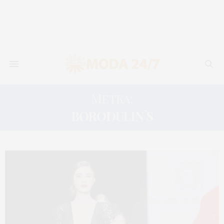
Метка:
BORODULIN`S