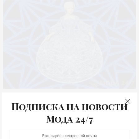
НЕДЕЛЯ МОДЫ
Подписка на новости
Онлайн-трансляция
Мода 24/7
Mercedes-Benz Fashion
Week Russia #MBFWRussia