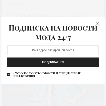
КОЛЛЕКЦИЯ
CHAPURIN for FiNN
FLARE SS-2017
Подписка на новости
Мода 24/7
Автор:
МОДА 24/7
ПОДПИСАТЬСЯ
Я хочу получать новости и специальные
предложения