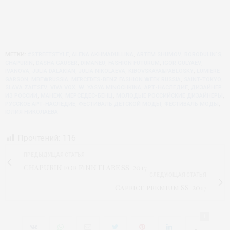
МЕТКИ:
#STREETSTYLE
,
ALENA AKHMADULLINA
,
ARTEM SHUMOV
,
BORODULIN`S
,
CHAPURIN
,
DASHA GAUSER
,
DIMANEU
,
FASHION FUTURUM
,
IGOR GULYAEV
,
IVANOVA
,
JULIA DALAKIAN
,
JULIA NIKOLAEVA
,
KIBOVSKAYA&PABLOSKY
,
LUMIERE
GARSON
,
MBFWRUSSIA
,
MERCEDES-BENZ FASHION WEEK RUSSIA
,
SAINT-TOKYO
,
SLAVA ZAITSEV
,
VIVA VOX
,
W
,
YASYA MINOCHKINA
,
АРТ-НАСЛЕДИЕ
,
ДИЗАЙНЕР
ИЗ РОССИИ
,
МАНЕЖ
,
МЕРСЕДЕС-БЕНЦ
,
МОЛОДЫЕ РОССИЙСКИЕ ДИЗАЙНЕРЫ
,
РУССКОЕ АРТ-НАСЛЕДИЕ
,
ФЕСТИВАЛЬ ДЕТСКОЙ МОДЫ
,
ФЕСТИВАЛЬ МОДЫ
,
ЮЛИЯ НИКОЛАЕВА
Прочтений:
116
ПРЕДЫДУЩАЯ СТАТЬЯ
CHAPURIN for FiNN FLARE SS-2017
СЛЕДУЮЩАЯ СТАТЬЯ
Caprice premium SS-2017
1