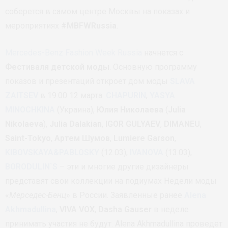
соберется в самом центре Москвы на показах и
мероприятиях
#MBFWRussia
.
Mercedes-Benz Fashion Week Russia
начнется с
Фестиваля детской моды
. Основную программу
показов и презентаций откроет дом моды
SLAVA
ZAITSEV
в 19:00 12 марта.
CHAPURIN
,
YASYA
MINOCHKINA
(Украина),
Юлия Николаева
(
Julia
Nikolaeva
),
Julia Dalakian
,
IGOR GULYAEV
,
DIMANEU
,
Saint-Tokyo
,
Артем Шумов
,
Lumiere Garson
,
KIBOVSKAYA&PABLOSKY
(12.03),
IVANOVA
(13.03),
BORODULIN`S
– эти и многие другие дизайнеры
представят свои коллекции на подиумах Недели моды
«
Мерседес-Бенц
» в России. Заявленные ранее
Alena
Akhmadullina
,
VIVA VOX
,
Dasha Gauser
в неделе
принимать участия не будут. Alena Akhmadullina проведет