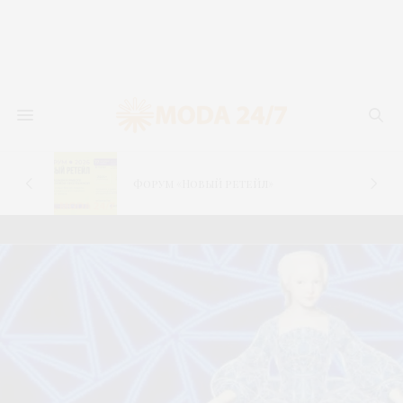
новь
лья
Форум «Новый ретейл»