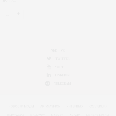
до 17…
VK
TWITTER
YOUTUBE
LINKEDIN
TELEGRAM
НОВОСТИ МОДЫ
ART&FASHION
ИНТЕРВЬЮ
КОЛЛЕКЦИЯ
ВЫСТАВКА
КОНКУРС
МАРКЕТ
АНОНС
НЕДЕЛЯ МОДЫ