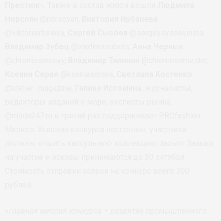
Престиж
». Также в состав жюри вошли
Людмила
Норсоян
@norsoyan,
Виктория Ирбаиева
@viktoriairbaieva,
Сергей Сысоев
@sergeysysoevinsta,
Владимир Зубец
@vladimirzubets,
Анна Черных
@chromosomexy,
Владимир Тилинин
@chromosomester,
Ксения Серая
@kseniaseraya,
Светлана Костенко
@atelier_magazine,
Галина Истомина
, журналисты,
редакторы изданий о моде, эксперты рынка.
@moda247.ru в третий раз поддерживает PROfashion
Masters. Условия конкурса постоянны: участники
должны отшить капсульную коллекцию пальто. Заявки
на участие и эскизы принимаются до 30 октября.
Стоимость отправки заявки на конкурс всего 300
рублей.
«
Главная миссия конкурса – развитие промышленного