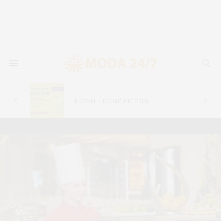
новь
лья
Форум «Новый ретейл»