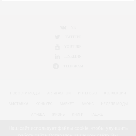
VK
TWITTER
YOUTUBE
LINKEDIN
TELEGRAM
НОВОСТИ МОДЫ
ART&FASHION
ИНТЕРВЬЮ
КОЛЛЕКЦИЯ
ВЫСТАВКА
КОНКУРС
МАРКЕТ
АНОНС
НЕДЕЛЯ МОДЫ
АФИША
ЖИЗНЬ
КНИГИ
ГАДЖЕТ
РАДОСТИ ЖИЗНИ С АННОЙ В
КРАСОТА
ПАРФЮМЕРИЯ
Наш сайт использует файлы cookie, чтобы улучшить
работу сайта. Оставаясь на нашем сайте, Вы
КИНО И МОДА
ПУТЕШЕСТВИЯ
ЕДА
ЗДОРОВЬЕ