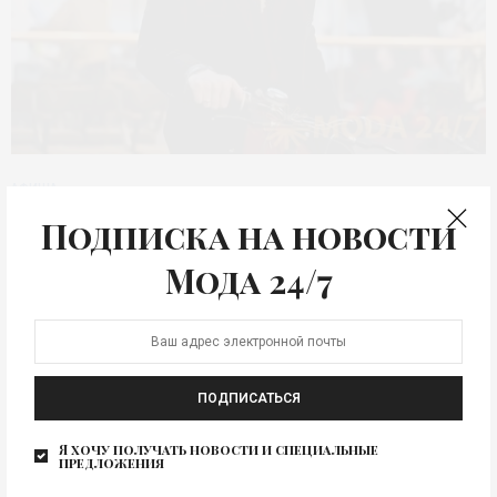
АФИША
Дон Кихот на
Подписка на новости
велосипеде. Театр на
Мода 24/7
Таганке
В День рождения Театра на Таганке 22 апреля на Новой
сцене состоится премьера спектакля «Дон…
ПОДПИСАТЬСЯ
Я хочу получать новости и специальные
предложения