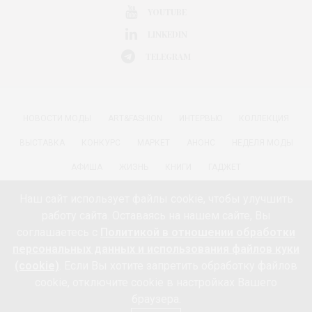
YOUTUBE
LINKEDIN
TELEGRAM
НОВОСТИ МОДЫ
ART&FASHION
ИНТЕРВЬЮ
КОЛЛЕКЦИЯ
ВЫСТАВКА
КОНКУРС
МАРКЕТ
АНОНС
НЕДЕЛЯ МОДЫ
АФИША
ЖИЗНЬ
КНИГИ
ГАДЖЕТ
РАДОСТИ ЖИЗНИ С АННОЙ В
КРАСОТА
ПАРФЮМЕРИЯ
Наш сайт использует файлы cookie, чтобы улучшить
работу сайта. Оставаясь на нашем сайте, Вы
КИНО И МОДА
ПУТЕШЕСТВИЯ
ЕДА
ЗДОРОВЬЕ
соглашаетесь с
Политикой в отношении обработки
О ПРОЕКТЕ 18+
КОНТАКТЫ «МОДА 24/7»
НЕДВИЖИМОСТЬ
персональных данных и использования файлов куки
(cookie)
. Если Вы хотите запретить обработку файлов
ПАРТНЁРЫ
FEEDBURNER МОДА 24/7
ПОДПИСКА
cookie, отключите cookie в настройках Вашего
ИНФОРМАЦИЯ ОБ ОБРАБОТКЕ ПЕРСОНАЛЬНЫХ ДАННЫХ И
браузера.
ИСПОЛЬЗОВАНИИ ФАЙЛОВ КУКИ (COOKIE)