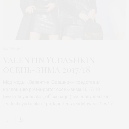
КОЛЛЕКЦИЯ
Valentin Yudashkin
осень-зима 2017/18
Мод моды «Валентин Юдашкин» представил
коллекцию prêt-à-porter осень-зима 2017/18
@valentinyudashkin_officialpage @valentinyudashkin
#valentinyudashkin #pretaporter #readytowear #fw17…