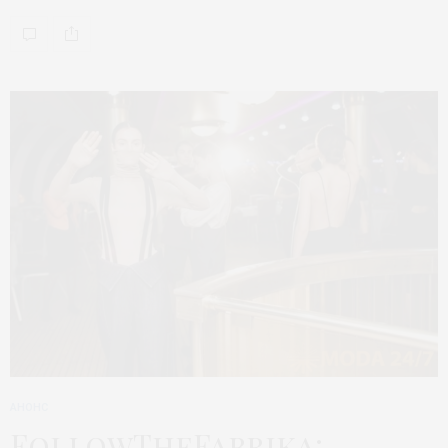
АНОНС
FollowTheFabrika: