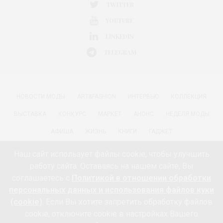
TWITTER
YOUTUBE
LINKEDIN
TELEGRAM
НОВОСТИ МОДЫ
ART&FASHION
ИНТЕРВЬЮ
КОЛЛЕКЦИЯ
ВЫСТАВКА
КОНКУРС
МАРКЕТ
АНОНС
НЕДЕЛЯ МОДЫ
АФИША
ЖИЗНЬ
КНИГИ
ГАДЖЕТ
РАДОСТИ ЖИЗНИ С АННОЙ В
КРАСОТА
ПАРФЮМЕРИЯ
Наш сайт использует файлы cookie, чтобы улучшить
работу сайта. Оставаясь на нашем сайте, Вы
КИНО И МОДА
ПУТЕШЕСТВИЯ
ЕДА
ЗДОРОВЬЕ
соглашаетесь с
Политикой в отношении обработки
О ПРОЕКТЕ 18+
КОНТАКТЫ «МОДА 24/7»
НЕДВИЖИМОСТЬ
персональных данных и использования файлов куки
(cookie)
. Если Вы хотите запретить обработку файлов
ПАРТНЁРЫ
FEEDBURNER МОДА 24/7
ПОДПИСКА
cookie, отключите cookie в настройках Вашего
ИНФОРМАЦИЯ ОБ ОБРАБОТКЕ ПЕРСОНАЛЬНЫХ ДАННЫХ И