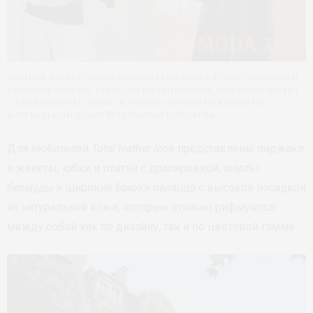
Черный жилет с капюшоном бежевая блузка с поясом и
бежевые шорты-бермуды из трикотажа. Бежевый жилет
с капюшоном, жакет и черные брюки палаццо из
натуральной кожи © Снежная Королева
Для любителей
Total leather look
представлены пиджаки
и жакеты, юбки и платья с драпировкой,
шорты-
бермуды
и широкие брюки
палаццо
с высокой посадкой
из натуральной кожи, которые отлично рифмуются
между собой как по дизайну, так и по цветовой гамме.