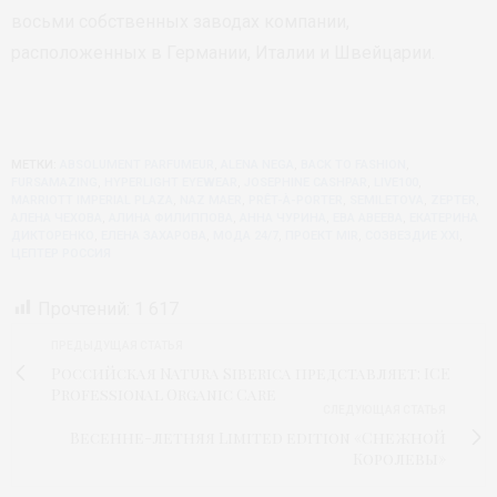
восьми собственных заводах компании,
расположенных в Германии, Италии и Швейцарии.
МЕТКИ:
ABSOLUMENT PARFUMEUR
,
ALENA NEGA
,
BACK TO FASHION
,
FURSAMAZING
,
HYPERLIGHT EYEWEAR
,
JOSEPHINE CASHPAR
,
LIVE100
,
MARRIOTT IMPERIAL PLAZA
,
NAZ MAER
,
PRÊT-À-PORTER
,
SEMILETOVA
,
ZEPTER
,
АЛЕНА ЧЕХОВА
,
АЛИНА ФИЛИППОВА
,
АННА ЧУРИНА
,
ЕВА АВЕЕВА
,
ЕКАТЕРИНА
ДИКТОРЕНКО
,
ЕЛЕНА ЗАХАРОВА
,
МОДА 24/7
,
ПРОЕКТ MIR
,
СОЗВЕЗДИЕ XXI
,
ЦЕПТЕР РОССИЯ
Прочтений:
1 617
ПРЕДЫДУЩАЯ СТАТЬЯ
Российская Natura Siberica представляет: ICE
Professional Organic Care
СЛЕДУЮЩАЯ СТАТЬЯ
Весенне-летняя Limited edition «Снежной
Королевы»