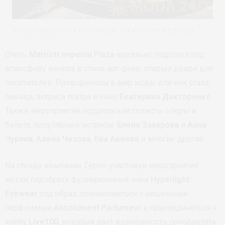
Zepter в Marriott Imperial Plaza © Цептер Россия
Отель
Marriott Imperial Plaza
идеально подошел под
атмосферу вечера в стиле арт-деко, открыл двери для
посетителей. Проводником в мир моды для них стала
певица, актриса театра и кино
Екатерина Дикторенко
.
Также мероприятие поддержали солисты оперы и
балета, популярные актрисы:
Елена Захарова
и
Анна
Чурина
,
Алена Чехова
,
Ева Авеева
и многие другие.
На стенде компании Zepter участники мероприятия
могли подобрать фуллереновые очки
Hyperlight
Eyewear
под образ, познакомиться с нишевыми
парфюмами
Absolument Parfumeur
и присоединиться к
клубу
Live100
, который дает возможность приобретать