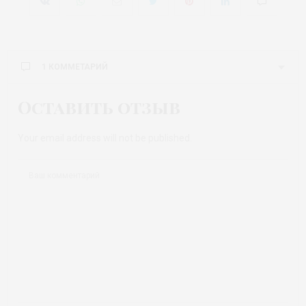
1 КОММЕТАРИЙ
Оставить отзыв
КАТЕРИНА
:
Спасибо, очень интересно, непременно зайду на их
сайт.
Your email address will not be published.
13.05.2022 В 17:53