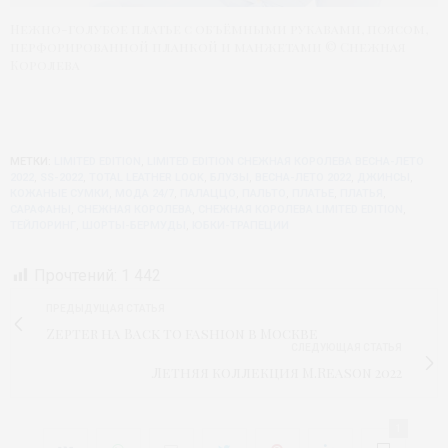
Нежно-голубое платье с объёмными рукавами, поясом,
перфорированной планкой и манжетами © Снежная
Королева
МЕТКИ:
LIMITED EDITION
,
LIMITED EDITION СНЕЖНАЯ КОРОЛЕВА ВЕСНА-ЛЕТО
2022
,
SS-2022
,
TOTAL LEATHER LOOK
,
БЛУЗЫ
,
ВЕСНА-ЛЕТО 2022
,
ДЖИНСЫ
,
КОЖАНЫЕ СУМКИ
,
МОДА 24/7
,
ПАЛАЦЦО
,
ПАЛЬТО
,
ПЛАТЬЕ
,
ПЛАТЬЯ
,
САРАФАНЫ
,
СНЕЖНАЯ КОРОЛЕВА
,
СНЕЖНАЯ КОРОЛЕВА LIMITED EDITION
,
ТЕЙЛОРИНГ
,
ШОРТЫ-БЕРМУДЫ
,
ЮБКИ-ТРАПЕЦИИ
Прочтений:
1 442
ПРЕДЫДУЩАЯ СТАТЬЯ
Zepter на Back to fashion в Москве
СЛЕДУЮЩАЯ СТАТЬЯ
Летняя коллекция M.Reason 2022
1