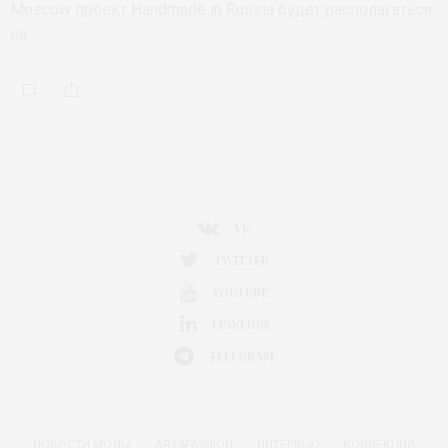
Moscow проект Handmade in Russia будет располагаться
на…
VK
TWITTER
YOUTUBE
LINKEDIN
TELEGRAM
НОВОСТИ МОДЫ
ART&FASHION
ИНТЕРВЬЮ
КОЛЛЕКЦИЯ