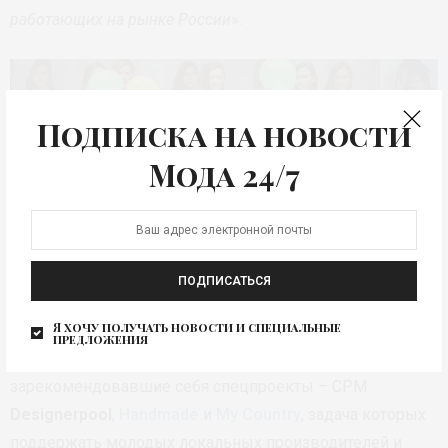
работающих на рынке России
».
Подписка на новости
Мода 24/7
ПОДПИСАТЬСЯ
Я хочу получать новости и специальные
предложения
Планомерное развитие продолжат уже
зарекомендовавшие себя спецпроекты – CPM
Designerpool
,
Handmade
и
My Country
, задача которых
поддержать молодых локальных производителей и