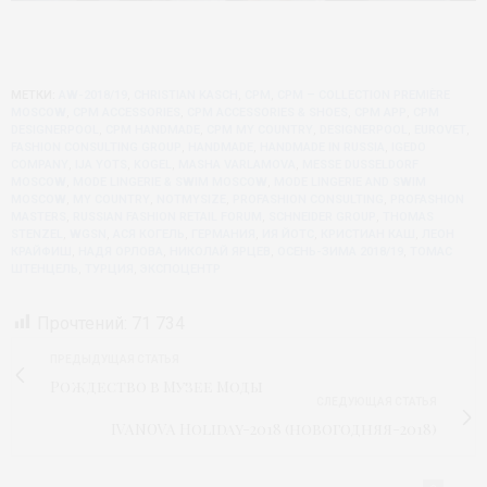
МЕТКИ:
AW-2018/19
,
CHRISTIAN KASCH
,
CPM
,
CPM – COLLECTION PREMIÈRE
MOSCOW
,
CPM ACCESSORIES
,
CPM ACCESSORIES & SHOES
,
CPM APP
,
CPM
DESIGNERPOOL
,
CPM HANDMADE
,
CPM MY COUNTRY
,
DESIGNERPOOL
,
EUROVET
,
FASHION CONSULTING GROUP
,
HANDMADE
,
HANDMADE IN RUSSIA
,
IGEDO
COMPANY
,
IJA YOTS
,
KOGEL
,
MASHA VARLAMOVA
,
MESSE DUSSELDORF
MOSCOW
,
MODE LINGERIE & SWIM MOSCOW
,
MODE LINGERIE AND SWIM
MOSCOW
,
MY COUNTRY
,
NOTMYSIZE
,
PROFASHION CONSULTING
,
PROFASHION
MASTERS
,
RUSSIAN FASHION RETAIL FORUM
,
SCHNEIDER GROUP
,
THOMAS
STENZEL
,
WGSN
,
АСЯ КОГЕЛЬ
,
ГЕРМАНИЯ
,
ИЯ ЙОТС
,
КРИСТИАН КАШ
,
ЛЕОН
КРАЙФИШ
,
НАДЯ ОРЛОВА
,
НИКОЛАЙ ЯРЦЕВ
,
ОСЕНЬ-ЗИМА 2018/19
,
ТОМАС
ШТЕНЦЕЛЬ
,
ТУРЦИЯ
,
ЭКСПОЦЕНТР
Прочтений:
71 734
ПРЕДЫДУЩАЯ СТАТЬЯ
Рождество в Музее Моды
СЛЕДУЮЩАЯ СТАТЬЯ
IVANOVA Holiday-2018 (новогодняя-2018)