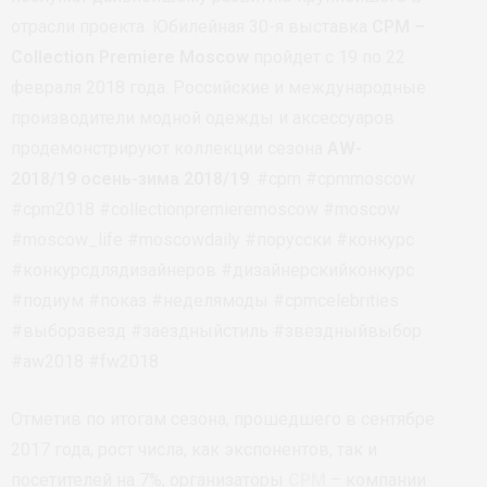
отрасли проекта. Юбилейная 30-я выставка
CPM –
Collection Premiere Moscow
пройдет с 19 по 22
февраля 2018 года. Российские и международные
производители модной одежды и аксессуаров
продемонстрируют коллекции сезона
AW-
2018/19
осень-зима 2018/19
. #cpm #cpmmoscow
#cpm2018 #collectionpremieremoscow #moscow
#moscow_life #moscowdaily #порусски #конкурс
#конкурсдлядизайнеров #дизайнерскийконкурс
#подиум #показ #неделямоды #cpmcelebrities
#выборзвезд #заездныйстиль #звездныйвыбор
#aw2018 #fw2018
Отметив по итогам сезона, прошедшего в сентябре
2017 года, рост числа, как экспонентов, так и
посетителей на 7%, организаторы
CPM
– компании