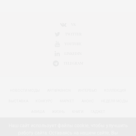
VK
TWITTER
YOUTUBE
LINKEDIN
TELEGRAM
НОВОСТИ МОДЫ
ART&FASHION
ИНТЕРВЬЮ
КОЛЛЕКЦИЯ
ВЫСТАВКА
КОНКУРС
МАРКЕТ
АНОНС
НЕДЕЛЯ МОДЫ
АФИША
ЖИЗНЬ
КНИГИ
ГАДЖЕТ
РАДОСТИ ЖИЗНИ С АННОЙ В
КРАСОТА
ПАРФЮМЕРИЯ
Наш сайт использует файлы cookie, чтобы улучшить
работу сайта. Оставаясь на нашем сайте, Вы
КИНО И МОДА
ПУТЕШЕСТВИЯ
ЕДА
ЗДОРОВЬЕ