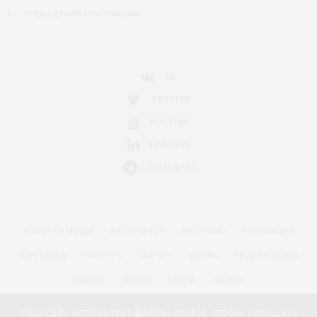
ПРЕДЫДУЩИЕ ПУБЛИКАЦИИ
VK
TWITTER
YOUTUBE
LINKEDIN
TELEGRAM
НОВОСТИ МОДЫ
ART&FASHION
ИНТЕРВЬЮ
КОЛЛЕКЦИЯ
ВЫСТАВКА
КОНКУРС
МАРКЕТ
АНОНС
НЕДЕЛЯ МОДЫ
АФИША
ЖИЗНЬ
КНИГИ
ГАДЖЕТ
РАДОСТИ ЖИЗНИ С АННОЙ В
КРАСОТА
ПАРФЮМЕРИЯ
Наш сайт использует файлы cookie, чтобы улучшить