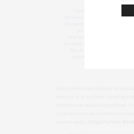
«
Ульяновская область гото
промышленности страны. Цель
для продвижения локальных бр
российском и междунаро
налаживание партнерских о
достичь успеха
, –утверждает 
Мы должны объединить уси
находить новые пути для с
создать мощный импул
Всероссийскому форуму производ
модных шоу, которая станет ярко
притяжения модной индустрии, а 
отрасли брендам российских реги
недели моды (
Volga Fashion Wee