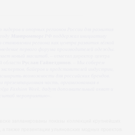
з лидеров и опорных регионов России для развития
 году
Минпромторг
РФ поддержал инициативу
о становлении региона как центра развития лёгкой
ведение первого форума производителей одежды.
етает новый масштаб
, – отметил директор центра
Руслан Гайнетдинов
й области
. –
Мы соберем
 экспертов, байеров и представителей индустрии,
асширить возможности для российских брендов.
и презентационная часть, организованная в
olga Fashion Week, дадут дополнительный охват и
сштаб мероприятию
».
новске запланированы показы коллекций крупнейших
, а также презентации ульяновских модных проектов.