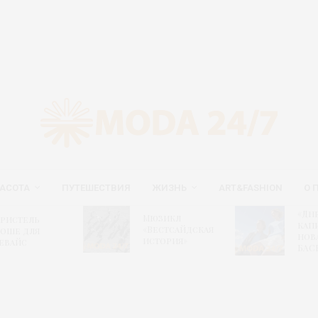
АСОТА
ПУТЕШЕСТВИЯ
ЖИЗНЬ
ART&FASHION
О 
«Дн
Мюзикл
ристель
капи
«Вестсайдская
оше для
нов
история»
евайс
БАС