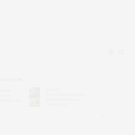
ПРОЕКТЕ 18+
Новый
Рисунк
евник
гастрономический
побед
тана» –
путеводитель на
конкур
ая капсула
сайте ВДНХ
«Текст
К
дизайн
связь
времен
«Шуйс
ситцы»
колле