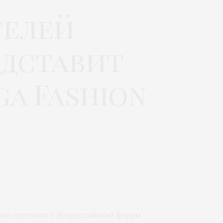
телей
дставит
a Fashion
ске состоится II Всероссийский форум