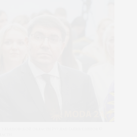
» Ульяновской области Руслан Гайнетдинов ©
ласти