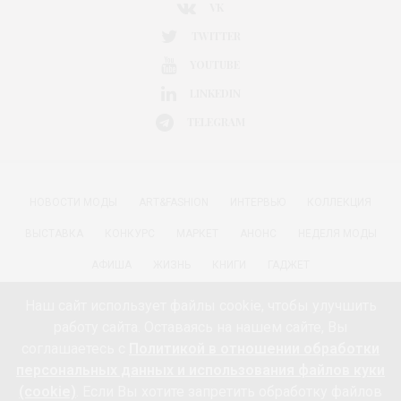
VK
TWITTER
YOUTUBE
LINKEDIN
TELEGRAM
НОВОСТИ МОДЫ
ART&FASHION
ИНТЕРВЬЮ
КОЛЛЕКЦИЯ
ВЫСТАВКА
КОНКУРС
МАРКЕТ
АНОНС
НЕДЕЛЯ МОДЫ
АФИША
ЖИЗНЬ
КНИГИ
ГАДЖЕТ
РАДОСТИ ЖИЗНИ С АННОЙ В
КРАСОТА
ПАРФЮМЕРИЯ
Наш сайт использует файлы cookie, чтобы улучшить
работу сайта. Оставаясь на нашем сайте, Вы
КИНО И МОДА
ПУТЕШЕСТВИЯ
ЕДА
ЗДОРОВЬЕ
соглашаетесь с
Политикой в отношении обработки
О ПРОЕКТЕ 18+
КОНТАКТЫ «МОДА 24/7»
НЕДВИЖИМОСТЬ
персональных данных и использования файлов куки
(cookie)
. Если Вы хотите запретить обработку файлов
ПАРТНЁРЫ
FEEDBURNER МОДА 24/7
ПОДПИСКА