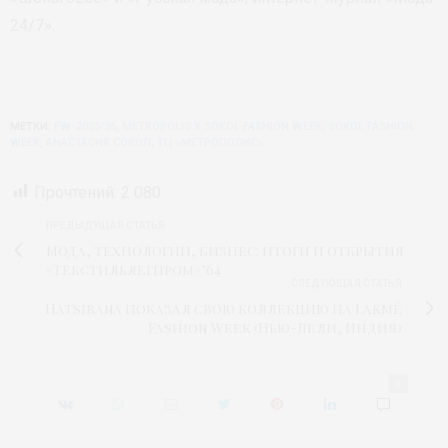
24/7».
МЕТКИ:
FW-2025/26
,
METROPOLIS X SOKOL FASHION WEEK
,
SOKOL FASHION
WEEK
,
АНАСТАСИЯ СОКОЛ
,
ТЦ «МЕТРОПОЛИС»
Прочтений:
2 080
ПРЕДЫДУЩАЯ СТАТЬЯ
Мода, технологии, бизнес: итоги и открытия
«Текстильлегпром»’64
СЛЕДУЮЩАЯ СТАТЬЯ
Hatsibana показал свою коллекцию на Lakmé
Fashion Week (Нью-Дели, Индия)
0