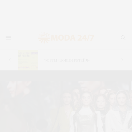
новь
лья
Форум «Новый ретейл»