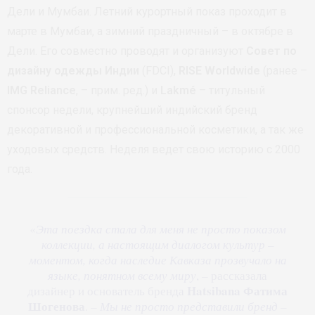
Дели и Мумбаи. Летний курортный показ проходит в
марте в Мумбаи, а зимний праздничный – в октябре в
Дели. Его совместно проводят и организуют
Совет по
дизайну одежды Индии
(FDCI),
RISE Worldwide
(ранее –
IMG Reliance
, – прим. ред.) и
Lakmé
– титульный
спонсор недели, крупнейший индийский бренд
декоративной и профессиональной косметики, а так же
уходовых средств. Неделя ведет свою историю с 2000
года.
«
Эта поездка стала для меня не просто показом
коллекции, а настоящим диалогом культур –
моментом, когда наследие Кавказа прозвучало на
языке, понятном всему миру
, – рассказала
Hatsibana
Фатима
дизайнер и основатель бренда
Шогенова
. –
Мы не просто представили бренд –