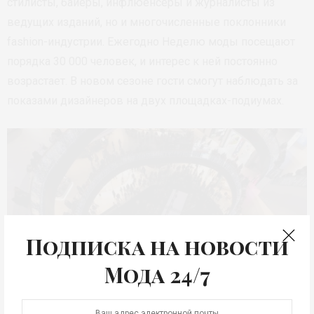
стилисты, байеры, инфлюенсеры и журналисты из
ведущих изданий, но и многочисленные поклонники
fashion-индустрии. Ежегодно Неделю моды посещают
порядка 30 000 человек, и интерес к ней постоянно
возрастает. В новом сезоне гости смогут наблюдать за
показами дизайнеров на двух площадках-подиумах.
Подписка на новости
Мода 24/7