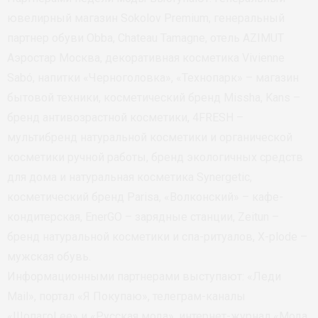
ювелирный магазин Sokolov Premium, генеральный
партнер обуви Obba, Chateau Tamagne, отель AZIMUT
Аэростар Москва, декоративная косметика Vivienne
Sabó, напитки «Черноголовка», «Технопарк» – магазин
бытовой техники, косметический бренд Missha, Kans –
бренд антивозрастной косметики, 4FRESH –
мультибренд натуральной косметики и органической
косметики ручной работы, бренд экологичных средств
для дома и натуральная косметика Synergetic,
косметический бренд Parisa, «Волконский» – кафе-
кондитерская, EnerGO – зарядные станции, Zeitun –
бренд натуральной косметики и спа-ритуалов, X-plode –
мужская обувь.
Информационными партнерами выступают: «Леди
Mail», портал «Я Покупаю», телеграм-каналы
«ШопагоLee» и «Русская мода», интернет-журнал «Мода