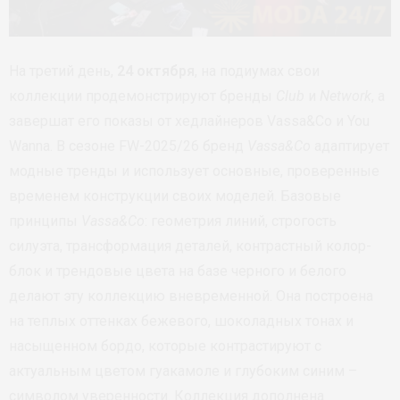
На третий день,
24 октября
, на подиумах свои
коллекции продемонстрируют бренды
Club
и
Network
, а
завершат его показы от хедлайнеров Vassa&Co и You
Wanna. В сезоне FW-2025/26 бренд
Vassa&Co
адаптирует
модные тренды и использует основные, проверенные
временем конструкции своих моделей. Базовые
принципы
Vassa&Co
: геометрия линий, строгость
силуэта, трансформация деталей, контрастный колор-
блок и трендовые цвета на базе черного и белого
делают эту коллекцию вневременной. Она построена
на теплых оттенках бежевого, шоколадных тонах и
насыщенном бордо, которые контрастируют с
актуальным цветом гуакамоле и глубоким синим –
символом уверенности. Коллекция дополнена