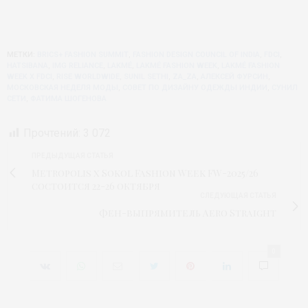
МЕТКИ:
BRICS+ FASHION SUMMIT
,
FASHION DESIGN COUNCIL OF INDIA
,
FDCI
,
HATSIBANA
,
IMG RELIANCE
,
LAKMÉ
,
LAKMÉ FASHION WEEK
,
LAKMÉ FASHION
WEEK X FDCI
,
RISE WORLDWIDE
,
SUNIL SETHI
,
ZA_ZA
,
АЛЕКСЕЙ ФУРСИН
,
МОСКОВСКАЯ НЕДЕЛЯ МОДЫ
,
СОВЕТ ПО ДИЗАЙНУ ОДЕЖДЫ ИНДИИ
,
СУНИЛ
СЕТИ
,
ФАТИМА ШОГЕНОВА
Прочтений:
3 072
ПРЕДЫДУЩАЯ СТАТЬЯ
Metropolis x Sokol Fashion Week FW-2025/26
состоится 22-26 октября
СЛЕДУЮЩАЯ СТАТЬЯ
Фен-выпрямитель Aero Straight
0