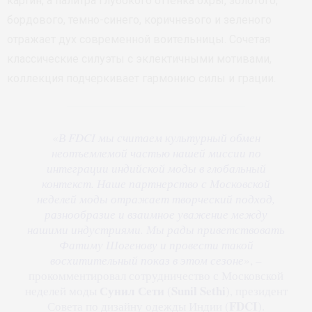
картин, а палитра глубокого оттенка охры, золотого,
бордового, темно-синего, коричневого и зеленого
отражает дух современной воительницы. Сочетая
классические силуэты с эклектичными мотивами,
коллекция подчеркивает гармонию силы и грации.
«
В FDCI мы считаем культурный обмен
неотъемлемой частью нашей миссии по
интеграции индийской моды в глобальный
контекст. Наше партнерство с Московской
неделей моды отражает творческий подход,
разнообразие и взаимное уважение между
нашими индустриями. Мы рады приветствовать
Фатиму Шогенову и провести такой
восхитительный показ в этом сезоне
», –
прокомментировал сотрудничество с Московской
Сунил Сети
Sunil Sethi
неделей моды
(
), президент
FDCI
Совета по дизайну одежды Индии (
).