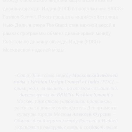
между Московской неделей моды и Советом по
дизайну одежды Индии (FDCI) в продолжение BRICS+
Fashion Summit. Показ прощёл в индийской столице
Нью-Дели, в отеле The Grand, став важной вехой в
рамках программы обмена дизайнерами между
Советом по дизайну одежды Индии (FDCI) и
Московской неделей моды.
«
Сотрудничество между
Московской неделей
моды
и
Fashion Design Council of India
(FDCI, –
прим. ред.), начавшееся по итогам соглашений,
достигнутых на
BRICS+ Fashion Summit
в
Москве, уже стало устойчивой практикой
, –
рассказал о показе руководитель Департамента
Алексей Фурсин
культуры города Москвы
. –
Обмены дизайнерами между Россией и Индией
укрепляют культурные связи и создают новые